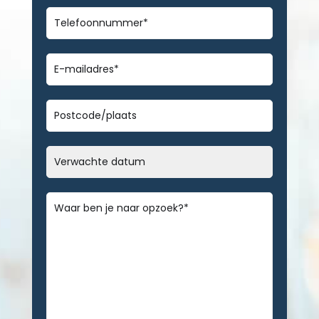
Telefoonnummer
*
E-
mailadres
*
Geen
titel
Datum
MM
slash
Bericht
*
DD
slash
JJJJ