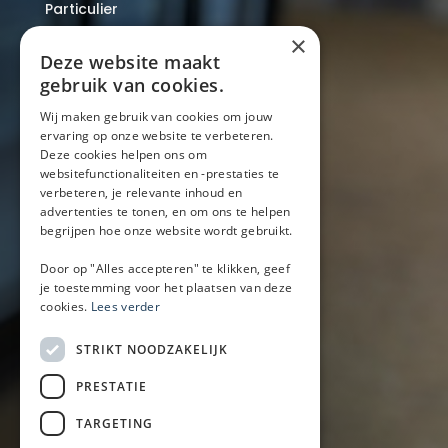
Particulier
Over ons
×
Blog
Deze website maakt
Locaties
gebruik van cookies.
Wij maken gebruik van cookies om jouw
ervaring op onze website te verbeteren.
Mobiele bar
Deze cookies helpen ons om
Mobiele bar huren
websitefunctionaliteiten en -prestaties te
verbeteren, je relevante inhoud en
Bier/wijn/fris bar
advertenties te tonen, en om ons te helpen
Champagnebar
begrijpen hoe onze website wordt gebruikt.
Wijnbar
Aperol spritz bar
Door op "Alles accepteren" te klikken, geef
je toestemming voor het plaatsen van deze
cookies.
Lees verder
Arrangementen
STRIKT NOODZAKELIJK
Lunch
PRESTATIE
Borrel met hapjes
BBQ
TARGETING
Buffet