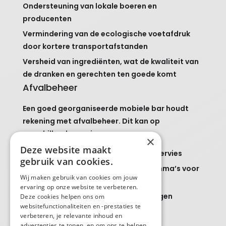
Ondersteuning van lokale boeren en
producenten
Vermindering van de ecologische voetafdruk
door kortere transportafstanden
Versheid van ingrediënten, wat de kwaliteit van
de dranken en gerechten ten goede komt
Afvalbeheer
Een goed georganiseerde mobiele bar houdt
rekening met afvalbeheer. Dit kan op
verschillende manieren:
×
Deze website maakt
Gebruik van herbruikbare bekers en servies
gebruik van cookies.
Implementatie van recyclingprogramma’s voor
Wij maken gebruik van cookies om jouw
afval
ervaring op onze website te verbeteren.
Vermijden van overbodige verpakkingen
Deze cookies helpen ons om
websitefunctionaliteiten en -prestaties te
Energie-efficiëntie
verbeteren, je relevante inhoud en
advertenties te tonen, en om ons te helpen