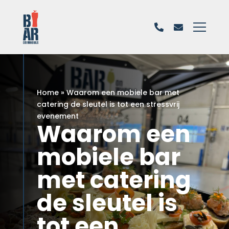
Home
»
Waarom een ​​
mobiele bar
met
catering de sleutel is tot een stressvrij
evenement
Waarom een
​​mobiele bar
met catering
de sleutel is
tot een