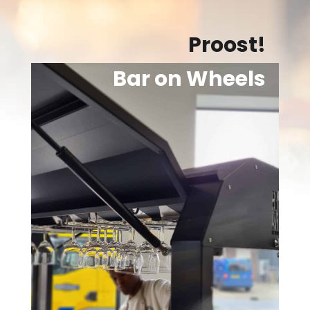
Proost!
Bar on Wheels