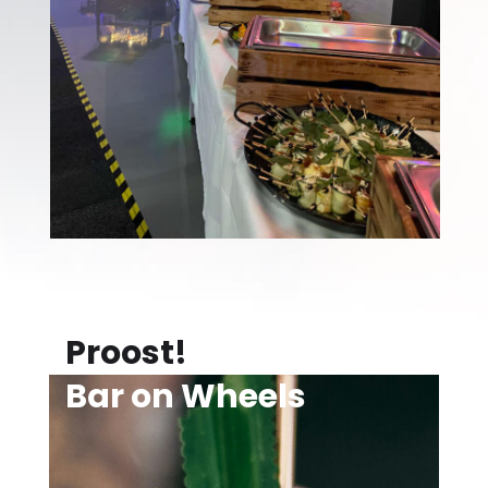
Proost!
Bar on Wheels