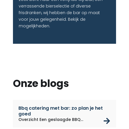
verrassende bierselectie of diverse
frisdranken, wij hebben de bar op maat
voor jouw gelegenheid. Bekijk de
mogelijkheden.
Onze blogs
Bbq catering met bar: zo plan je het
goed
rea
Overzicht Een geslaagde BBQ
catering...