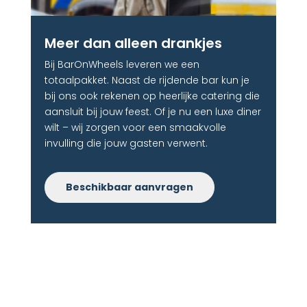
Meer dan alleen drankjes​
Bij BarOnWheels leveren we een
totaalpakket. Naast de rijdende bar kun je
bij ons ook rekenen op heerlijke catering die
aansluit bij jouw feest. Of je nu een luxe diner
wilt – wij zorgen voor een smaakvolle
invulling die jouw gasten verwent.
Beschikbaar aanvragen