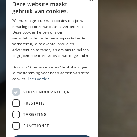
Blog
Deze website maakt
Locaties
gebruik van cookies.
Wij maken gebruik van cookies om jouw
ervaring op onze website te verbeteren.
Mobiele bar
Deze cookies helpen ons om
Mobiele bar huren
websitefunctionaliteiten en -prestaties te
verbeteren, je relevante inhoud en
Bier/wijn/fris bar
advertenties te tonen, en om ons te helpen
Champagnebar
begrijpen hoe onze website wordt gebruikt.
Wijnbar
Aperol spritz bar
Door op "Alles accepteren" te klikken, geef
je toestemming voor het plaatsen van deze
cookies.
Lees verder
Arrangementen
STRIKT NOODZAKELIJK
Lunch
PRESTATIE
Borrel met hapjes
BBQ
TARGETING
Buffet
FUNCTIONEEL
Walking dinner