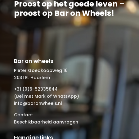
Proost op het goede leven –
proost op Bar on Wheels!
Bar on wheels
Pieter Goedkoopweg 16
2031 EL Haarlem
+31 (0)6-52335844
(Bel met Mark of WhatsApp)
info@baronwheels.nl
Contact
Beschikbaarheid aanvragen
Handige links