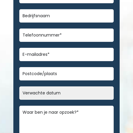
achternaam
*
Bedrijfsnaam
Telefoonnummer
*
E-
mailadres
*
Geen
titel
Datum
MM
slash
Bericht
*
DD
slash
JJJJ