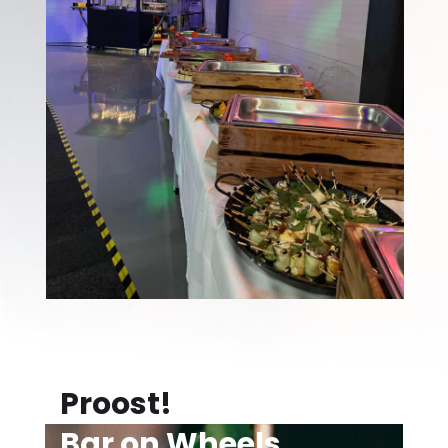
Proost!
Bar on Wheels