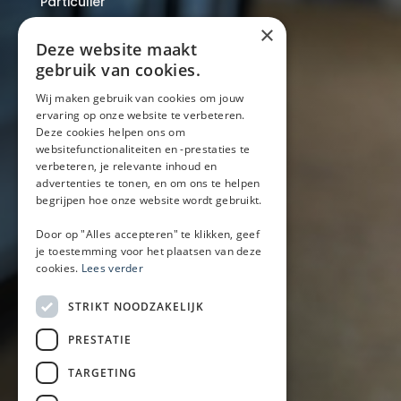
Particulier
Over ons
×
Blog
Deze website maakt
Locaties
gebruik van cookies.
Wij maken gebruik van cookies om jouw
ervaring op onze website te verbeteren.
Mobiele bar
Deze cookies helpen ons om
Mobiele bar huren
websitefunctionaliteiten en -prestaties te
verbeteren, je relevante inhoud en
Bier/wijn/fris bar
advertenties te tonen, en om ons te helpen
Champagnebar
begrijpen hoe onze website wordt gebruikt.
Wijnbar
Aperol spritz bar
Door op "Alles accepteren" te klikken, geef
je toestemming voor het plaatsen van deze
cookies.
Lees verder
Arrangementen
STRIKT NOODZAKELIJK
Lunch
PRESTATIE
Borrel met hapjes
BBQ
TARGETING
Buffet