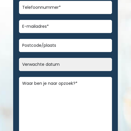
Telefoonnummer
*
E-
mailadres
*
Geen
titel
Datum
MM
slash
Bericht
*
DD
slash
JJJJ