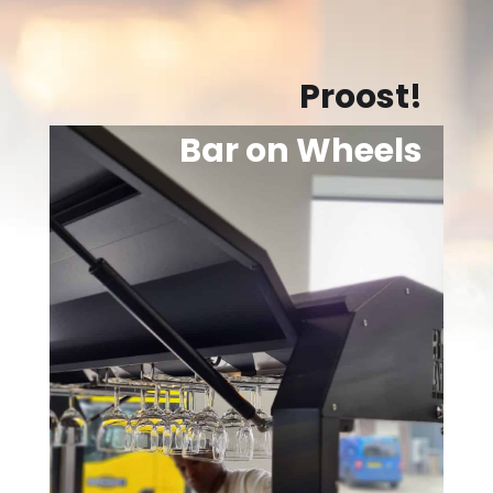
Proost!
Bar on Wheels