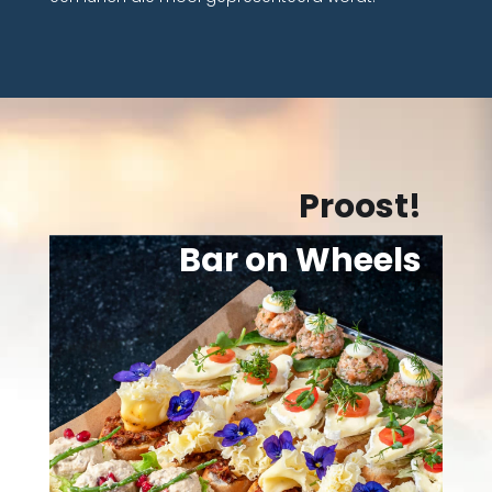
Proost!
Bar on Wheels