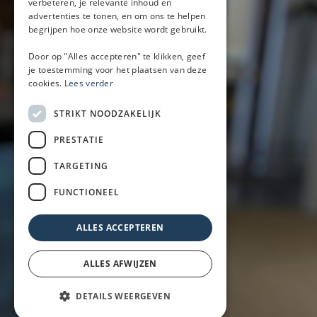
verbeteren, je relevante inhoud en
advertenties te tonen, en om ons te helpen
+31 (0)6-52335844
begrijpen hoe onze website wordt gebruikt.
(Bel met Mark of WhatsApp)
Door op "Alles accepteren" te klikken, geef
info@baronwheels.nl
je toestemming voor het plaatsen van deze
cookies.
Lees verder
Contact
Beschikbaarheid aanvragen
STRIKT NOODZAKELIJK
Handige links
PRESTATIE
Mobiele bar
TARGETING
Inspiratie
Zakelijk
FUNCTIONEEL
Particulier
Over ons
ALLES ACCEPTEREN
Blog
Locaties
ALLES AFWIJZEN
DETAILS WEERGEVEN
Mobiele bar