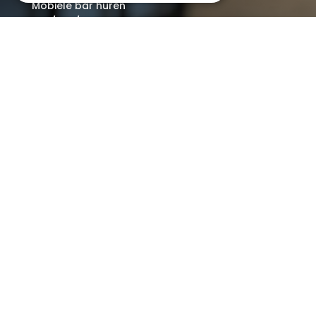
Mobiele bar huren
Bier/wijn/fris bar
Champagnebar
Wijnbar
Aperol spritz bar
Arrangementen
Lunch
Borrel met hapjes
BBQ
Buffet
Walking dinner
© 2026 BarOnWheels
-
Privacyverklaring
-