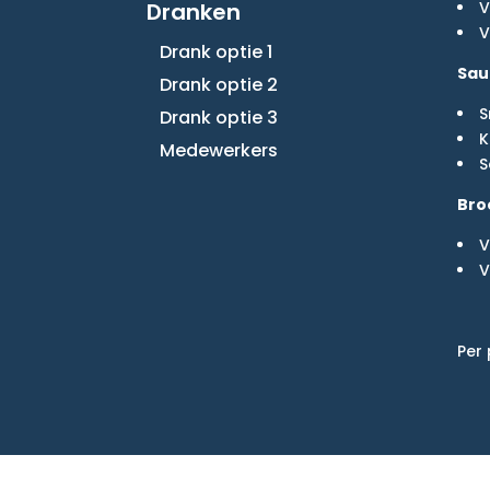
Dranken
V
V
Drank optie 1
Sau
Drank optie 2
S
Drank optie 3
K
Medewerkers
S
Bro
V
V
Per