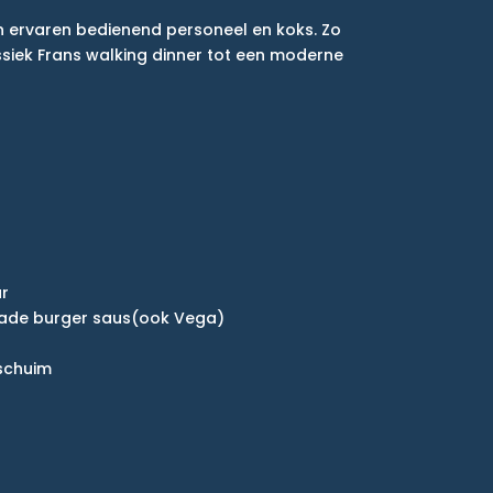
en ervaren bedienend personeel en koks. Zo
lassiek Frans walking dinner tot een moderne
ar
emade burger saus(ook Vega)
 schuim