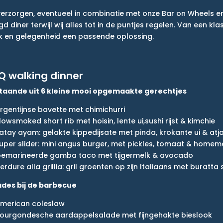
 verzorgen, eventueel in combinatie met onze Bar on Wheels 
d diner terwijl wij alles tot in de puntjes regelen. Van een k
ak en gelegenheid een passende oplossing.
Q walking dinner
taande uit 6 kleine mooi opgemaakte gerechtjes
rgentijnse bavette met chimichurri
⁠Slowsmoked short rib met hoisin, lente ui,sushi rijst & kimchie
⁠Satay ayam: gelakte kippedijsate met pinda, krokante ui & atj
uper slider: mini angus burger, met pickles, tomaat & hom
⁠Gemarineerde gamba taco met tijgermelk & avocado
⁠Verdure alla grillia: gril groenten op zijn Italiaans met buratta
ades bij de barbecue
merican coleslaw
ourgondesche aardappelsalade met fijngehakte bieslook