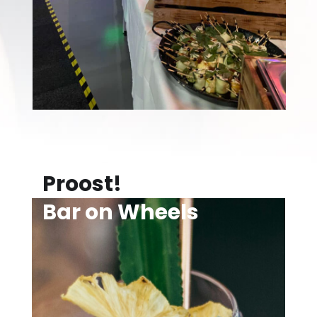
Proost!
Bar on Wheels