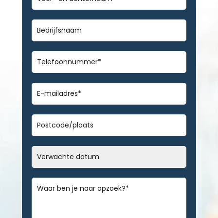
en
achternaam
*
Bedrijfsnaam
Telefoonnummer
*
E-
mailadres
*
Geen
titel
Datum
MM
slash
Bericht
*
DD
slash
JJJJ