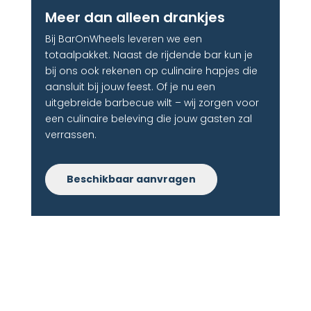
Meer dan alleen drankjes​
Bij BarOnWheels leveren we een
totaalpakket. Naast de rijdende bar kun je
bij ons ook rekenen op culinaire hapjes die
aansluit bij jouw feest. Of je nu een
uitgebreide barbecue wilt – wij zorgen voor
een culinaire beleving die jouw gasten zal
verrassen.
Beschikbaar aanvragen