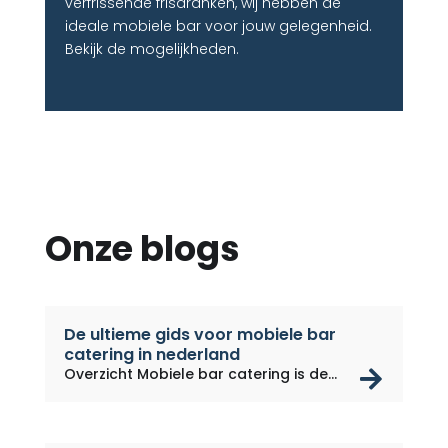
verfrissende frisdranken, wij hebben de
ideale mobiele bar voor jouw gelegenheid.
Bekijk de mogelijkheden.
Onze blogs
De ultieme gids voor mobiele bar
catering in nederland
rea
Overzicht Mobiele bar catering is de...