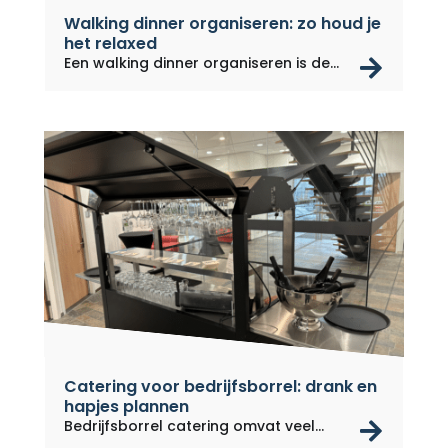
Walking dinner organiseren: zo houd je
het relaxed
rea
Een walking dinner organiseren is de...
Catering voor bedrijfsborrel: drank en
hapjes plannen
rea
Bedrijfsborrel catering omvat veel...