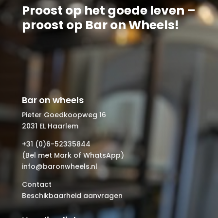
Proost op het goede leven –
proost op Bar on Wheels!
Bar on wheels
Pieter Goedkoopweg 16
2031 EL Haarlem
+31 (0)6-52335844
(Bel met Mark of WhatsApp)
info@baronwheels.nl
Contact
Beschikbaarheid aanvragen