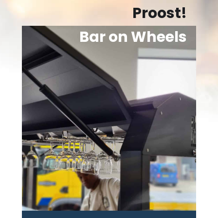
Proost!
Bar on Wheels