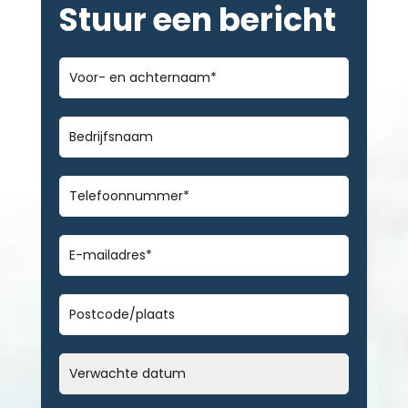
Stuur een bericht
Voor-
en
achternaam
*
Bedrijfsnaam
Telefoonnummer
*
E-
mailadres
*
Geen
titel
Datum
MM
slash