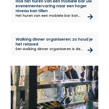
Hoe het huren van een mobiele bar uw
evenementervaring naar een hoger
niveau kan tillen
rea
Het huren van een mobiele bar kan
een...
Walking dinner organiseren: zo houd je
het relaxed
rea
Een walking dinner organiseren is de...