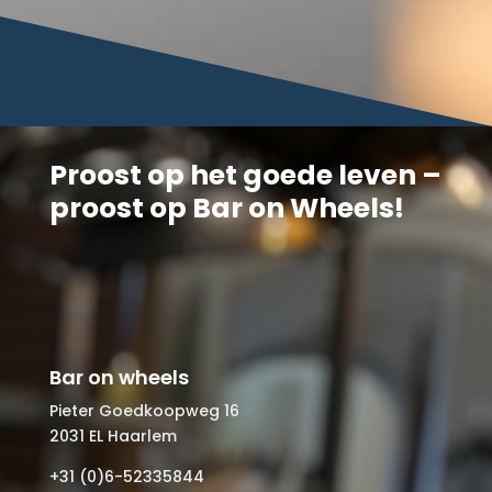
Proost op het goede leven –
proost op Bar on Wheels!
Bar on wheels
Pieter Goedkoopweg 16
2031 EL Haarlem
+31 (0)6-52335844