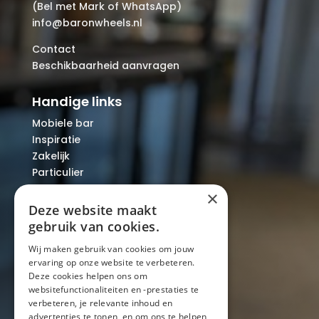
(Bel met Mark of WhatsApp)
info@baronwheels.nl
Contact
Beschikbaarheid aanvragen
Handige links
Mobiele bar
Inspiratie
Zakelijk
Particulier
Over ons
×
Blog
Deze website maakt
Locaties
gebruik van cookies.
Wij maken gebruik van cookies om jouw
ervaring op onze website te verbeteren.
Mobiele bar
Deze cookies helpen ons om
Mobiele bar huren
websitefunctionaliteiten en -prestaties te
verbeteren, je relevante inhoud en
Bier/wijn/fris bar
advertenties te tonen, en om ons te helpen