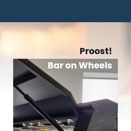
Proost!
Bar on Wheels