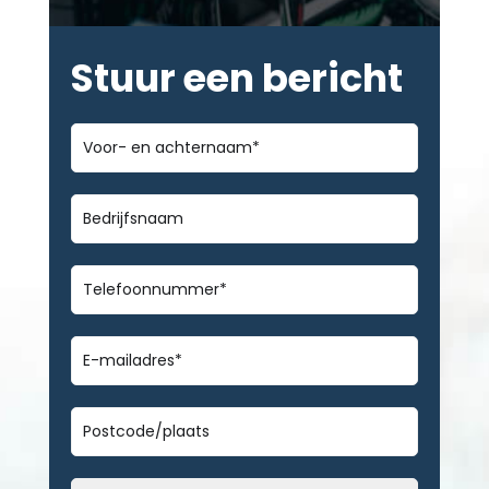
Stuur een bericht
Voor-
en
achternaam
*
Bedrijfsnaam
Telefoonnummer
*
E-
mailadres
*
Geen
titel
Datum