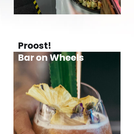
Proost!
Bar on Wheels