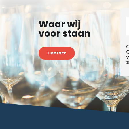
Waar wij
voor staan
C
O
Contact
v
s