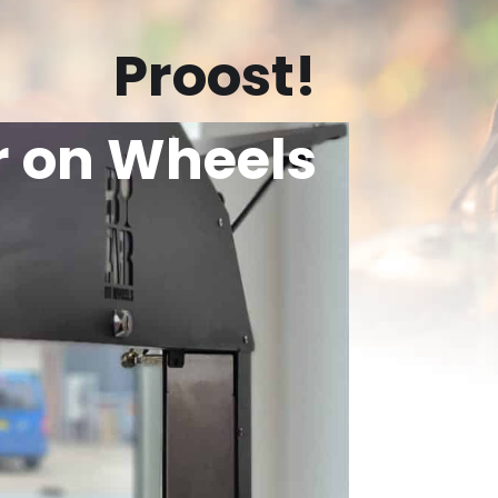
Proost!
r on Wheels