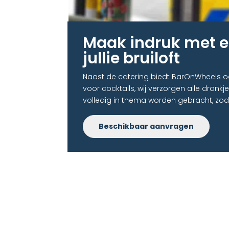
Maak indruk met e
jullie bruiloft​
Naast de catering biedt BarOnWheels ook 
voor cocktails, wij verzorgen alle drankj
volledig in thema worden gebracht, zodat
Beschikbaar aanvragen