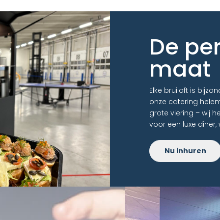
De per
maat
Elke bruiloft is bij
onze catering hele
grote viering – wij 
voor een luxe diner, w
Nu inhuren