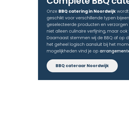
Complete BBQ cate
Onze
BBQ catering in Noordwijk
wordt 
geschikt voor verschillende typen bijee
geselecteerde producten en verzorgen all
niet alleen culinaire verfijning, maar oo
Daarnaast stemmen wij de BBQ af op de
het geheel logisch aansluit bij het mom
mogelijkheden vind je op
arrangement
BBQ cateraar Noordwijk