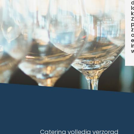
d
l
k
Z
p
z
o
i
Catering volledig verzorgd