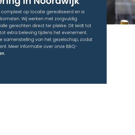
ring in Noordwijk
compleet op locatie gerealiseerd en is
nkomsten. Wij werken met zorgvuldig
e gerechten direct ter plekke. Dit leidt tot
k tot extra beleving tijdens het evenement.
 samenstelling van het gezelschap, zodat
ent. Meer informatie over onze BBQ-
en
.