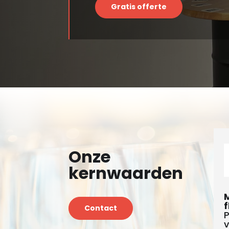
Gratis offerte
Onze
kernwaarden
f
Contact
P
v