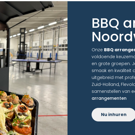
BBQ a
Noord
Onze
BBQ arrange
voldoende keuzemoge
en grote groepen. Je
smaak en kwaliteit 
uitgebreid met profe
Zuid-Holland, Flevol
samenstellen van een
arrangementen
Nu inhuren