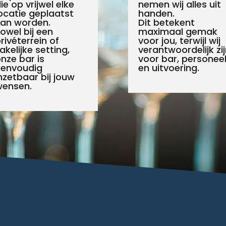
ie op vrijwel elke
nemen wij alles uit
ocatie geplaatst
handen.
an worden.
Dit betekent
owel bij een
maximaal gemak
rivéterrein of
voor jou, terwijl wij
akelijke setting,
verantwoordelijk zij
nze bar is
voor bar, personee
eenvoudig
en uitvoering.
nzetbaar bij jouw
wensen.