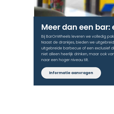
Meer dan een bar: 
Bij BarOnWheels leveren we volledig pak
Naast de drankjes, bieden we uitgebreide
uitgebreide barbecue of een exclusief 
niet alleen heerlijk drinken, maar ook 
naar een hoger niveau tilt.
Informatie aanvragen