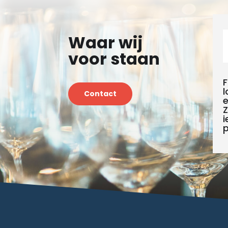
Waar wij
voor staan
F
l
Contact
e
i
p