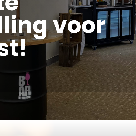
te
ling voor
st!