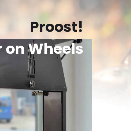
Proost!
r on Wheels