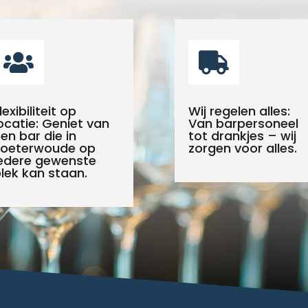


lexibiliteit op
Wij regelen alles:
ocatie: Geniet van
Van barpersoneel
en bar die in
tot drankjes – wij
Zoeterwoude op
zorgen voor alles.
edere gewenste
lek kan staan.