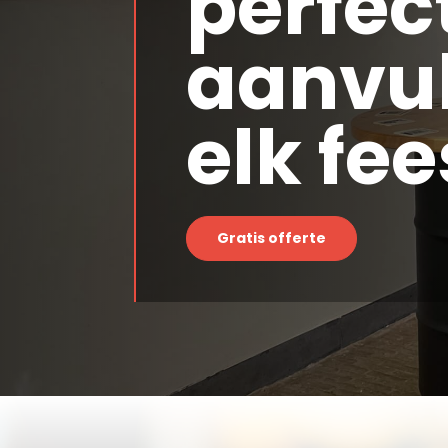
perfec
aanvul
elk fee
Gratis offerte