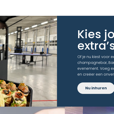
Kies j
extra’
Of je nu kiest voor 
champagnebar, BarO
evenement. Voeg ext
en creëer een onverg
Nu inhuren