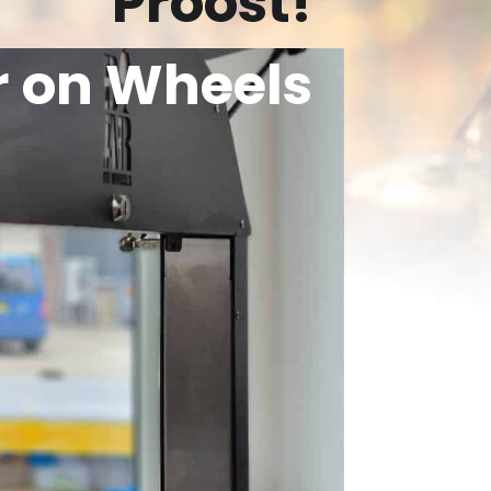
Proost!
r on Wheels