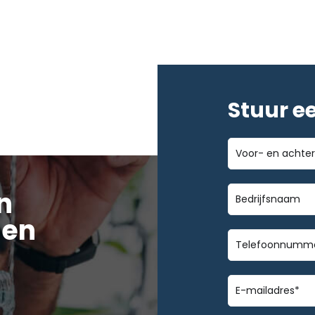
Stuur e
Voor-
en
achternaam
Bedrijfsnaa
n
 en
Telefoonnu
E-
mailadres
*