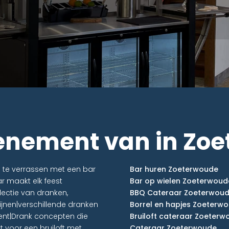
enement van in Zo
n te verrassen met een bar
Bar huren Zoeterwoude
r maakt elk feest
Bar op wielen Zoeterwoud
electie van dranken,
BBQ Cateraar Zoeterwou
ijnen|verschillende dranken
Borrel en hapjes Zoeterw
ent|Drank concepten die
Bruiloft cateraar Zoeterw
ct voor een bruiloft met
Cateraar Zoeterwoude