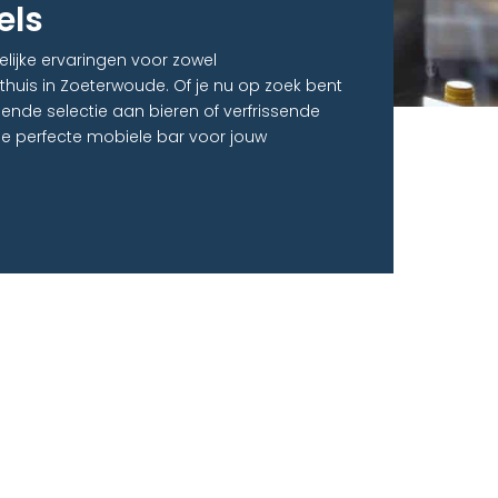
els
elijke ervaringen voor zowel
 thuis in Zoeterwoude. Of je nu op zoek bent
sende selectie aan bieren of verfrissende
e perfecte mobiele bar voor jouw