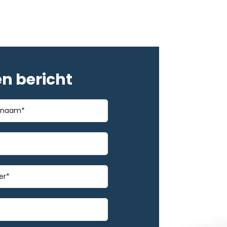
en bericht
*
m
mmer
*