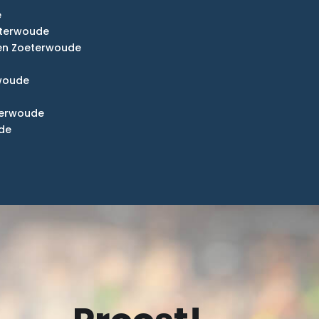
e
eterwoude
en Zoeterwoude
rwoude
terwoude
de