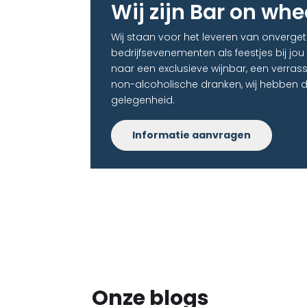
Wij zijn Bar on whe
Wij staan voor het leveren van onverget
bedrijfsevenementen als feestjes bij jou
naar een exclusieve wijnbar, een verras
non-alcoholische dranken, wij hebben d
gelegenheid.
Informatie aanvragen
Onze blogs