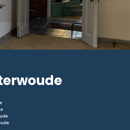
eterwoude
e
de
oude
oude