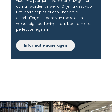
vlees – wij zorgen ervoor dat jouw gasten
culinair worden verwend. Of je nu kiest voor
luxe borrelhapjes of een uitgebreid
dinerbuffet, ons team van topkoks en
vakkundige bediening staat klaar om alles
perfect te regelen.
Informatie aanvragen