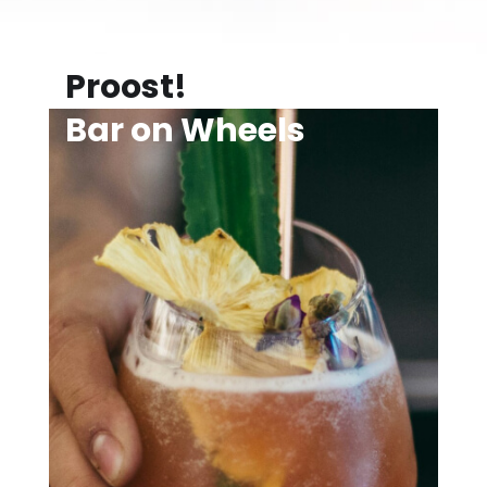
Proost!
Bar on Wheels