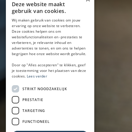
Blog
Deze website maakt
Locaties
gebruik van cookies.
Wij maken gebruik van cookies om jouw
ervaring op onze website te verbeteren.
Mobiele bar
Deze cookies helpen ons om
Mobiele bar huren
websitefunctionaliteiten en -prestaties te
verbeteren, je relevante inhoud en
Bier/wijn/fris bar
advertenties te tonen, en om ons te helpen
Champagnebar
begrijpen hoe onze website wordt gebruikt.
Wijnbar
Aperol spritz bar
Door op "Alles accepteren" te klikken, geef
je toestemming voor het plaatsen van deze
cookies.
Lees verder
Arrangementen
STRIKT NOODZAKELIJK
Lunch
PRESTATIE
Borrel met hapjes
BBQ
TARGETING
Buffet
FUNCTIONEEL
Walking dinner