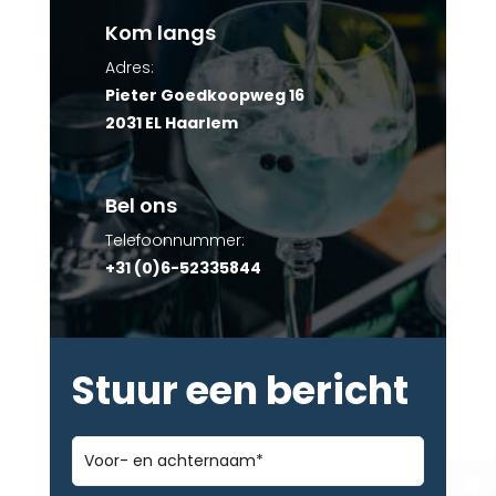
Kom langs
Adres:
Pieter Goedkoopweg 16
2031 EL Haarlem
Bel ons
Telefoonnummer:
+31 (0)6-52335844
Stuur een bericht
Voor-
en
achternaam
*