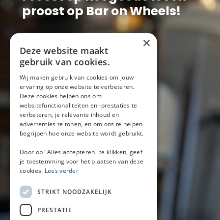
proost op Bar on Wheels!
×
Deze website maakt
gebruik van cookies.
Wij maken gebruik van cookies om jouw
Bar on wheels
ervaring op onze website te verbeteren.
Deze cookies helpen ons om
Pieter Goedkoopweg 16
websitefunctionaliteiten en -prestaties te
2031 EL Haarlem
verbeteren, je relevante inhoud en
advertenties te tonen, en om ons te helpen
+31 (0)6-52335844
begrijpen hoe onze website wordt gebruikt.
(Bel met Mark of WhatsApp)
Door op "Alles accepteren" te klikken, geef
info@baronwheels.nl
je toestemming voor het plaatsen van deze
cookies.
Lees verder
Contact
Beschikbaarheid aanvragen
STRIKT NOODZAKELIJK
Handige links
PRESTATIE