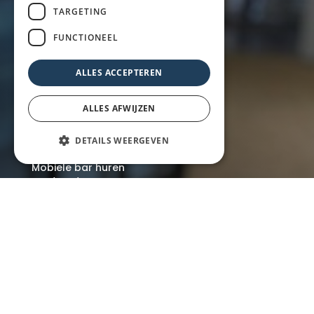
Mobiele bar
TARGETING
Inspiratie
Zakelijk
FUNCTIONEEL
Particulier
Over ons
ALLES ACCEPTEREN
Blog
Locaties
ALLES AFWIJZEN
DETAILS WEERGEVEN
Mobiele bar
Mobiele bar huren
Bier/wijn/fris bar
Champagnebar
Wijnbar
Aperol spritz bar
Arrangementen
Lunch