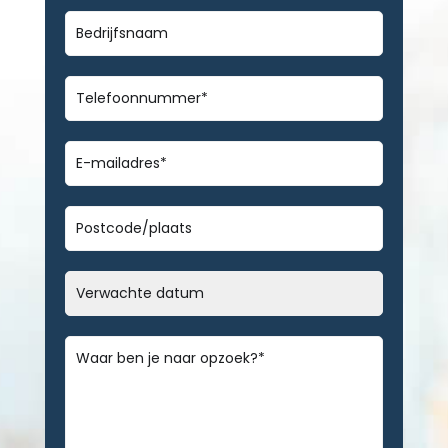
Bedrijfsnaam
Telefoonnummer
*
E-
mailadres
*
Geen
titel
Datum
MM
slash
Bericht
*
DD
slash
JJJJ