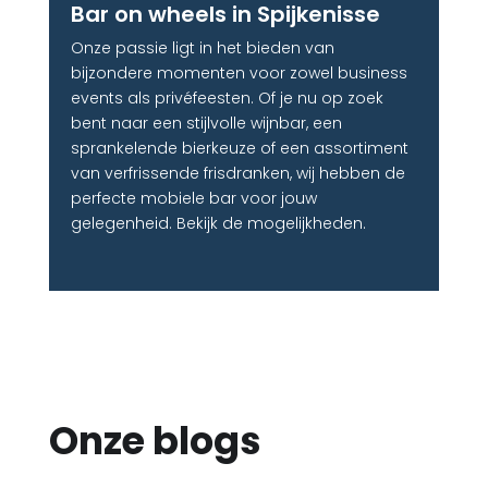
Bar on wheels in Spijkenisse
Onze passie ligt in het bieden van
bijzondere momenten voor zowel business
events als privéfeesten. Of je nu op zoek
bent naar een stijlvolle wijnbar, een
sprankelende bierkeuze of een assortiment
van verfrissende frisdranken, wij hebben de
perfecte mobiele bar voor jouw
gelegenheid. Bekijk de mogelijkheden.
Onze blogs