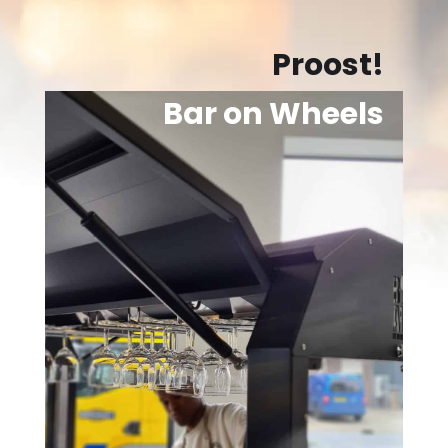
Proost!
Bar on Wheels