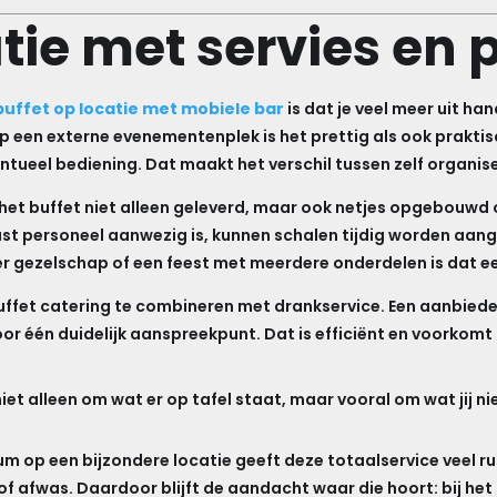
atie met servies en 
buffet op locatie met mobiele bar
is dat je veel meer uit ha
 op een externe evenementenplek is het prettig als ook praktis
tueel bediening. Dat maakt het verschil tussen zelf organise
et buffet niet alleen geleverd, maar ook netjes opgebouwd o
ast personeel aanwezig is, kunnen schalen tijdig worden aan
er gezelschap of een feest met meerdere onderdelen is dat 
buffet catering te combineren met drankservice. Een aanbiede
or één duidelijk aanspreekpunt. Dat is efficiënt en voorkom
iet alleen om wat er op tafel staat, maar vooral om wat jij ni
eum op een bijzondere locatie geeft deze totaalservice veel 
afwas. Daardoor blijft de aandacht waar die hoort: bij het f