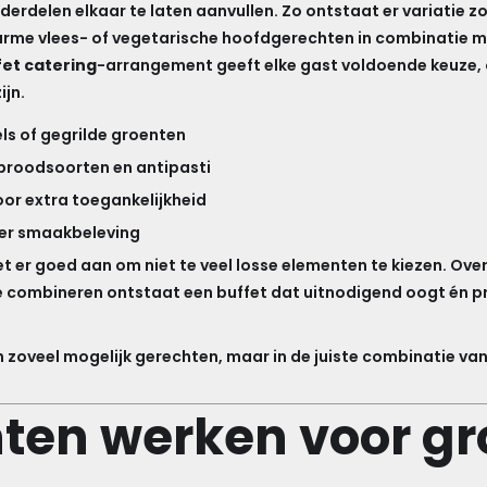
rdelen elkaar te laten aanvullen. Zo ontstaat er variatie zo
rme vlees- of vegetarische hoofdgerechten in combinatie m
fet catering
-arrangement geeft elke gast voldoende keuze,
ijn.
s of gegrilde groenten
broodsoorten en antipasti
or extra toegankelijkheid
eer smaakbeleving
t er goed aan om niet te veel losse elementen te kiezen. Overz
te combineren ontstaat een buffet dat uitnodigend oogt én p
t in zoveel mogelijk gerechten, maar in de juiste combinatie 
ten werken voor gr