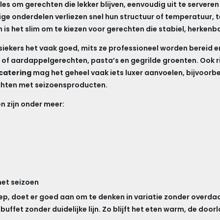
les om gerechten die lekker blijven, eenvoudig uit te serveren 
ge onderdelen verliezen snel hun structuur of temperatuur, ter
m is het slim om te kiezen voor gerechten die stabiel, herken
ssiekers het vaak goed, mits ze professioneel worden bereid
- of aardappelgerechten, pasta’s en gegrilde groenten. Ook 
catering
mag het geheel vaak iets luxer aanvoelen, bijvoorb
echten met seizoensproducten.
 zijn onder meer:
het seizoen
p, doet er goed aan om te denken in variatie zonder overdaa
uffet zonder duidelijke lijn. Zo blijft het eten warm, de doorl