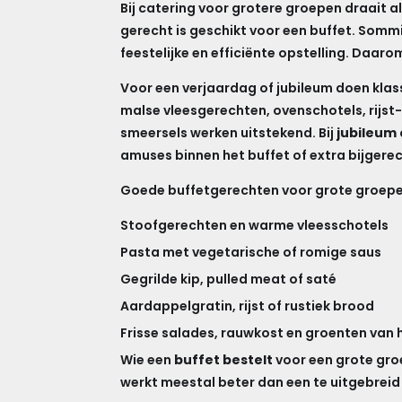
Bij catering voor grotere groepen draait al
gerecht is geschikt voor een buffet. Sommi
feestelijke en efficiënte opstelling. Daaro
Voor een verjaardag of jubileum doen kla
malse vleesgerechten, ovenschotels, rijst
smeersels werken uitstekend. Bij
jubileum 
amuses binnen het buffet of extra bijger
Goede buffetgerechten voor grote groepen
Stoofgerechten en warme vleesschotels
Pasta met vegetarische of romige saus
Gegrilde kip, pulled meat of saté
Aardappelgratin, rijst of rustiek brood
Frisse salades, rauwkost en groenten van 
Wie een
buffet bestelt
voor een grote groe
werkt meestal beter dan een te uitgebreid b