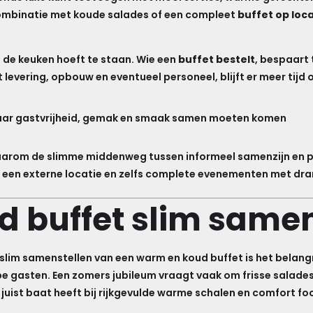
 combinatie met koude salades of een compleet
buffet op loc
in de keuken hoeft te staan. Wie een
buffet bestelt
, bespaart 
levering, opbouw en eventueel personeel, blijft er meer tijd 
 waar gastvrijheid, gemak en smaak samen moeten komen
daarom de slimme middenweg tussen informeel samenzijn en pr
op een externe locatie en zelfs complete evenementen met dra
 buffet slim samen
t slim samenstellen van een warm en koud buffet is het belan
e gasten. Een zomers jubileum vraagt vaak om frisse salades
 juist baat heeft bij rijkgevulde warme schalen en comfort fo