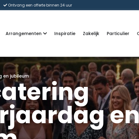
Ontvang een offerte binnen 24 uur
Arrangementen
Inspiratie
Zakelijk
Particulier
g en jubileum
catering
erjaardag e
um