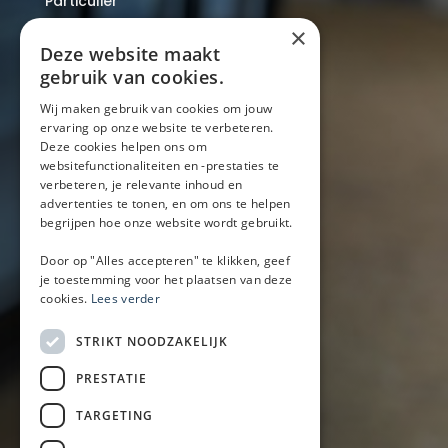
Particulier
Over ons
×
Blog
Deze website maakt
Locaties
gebruik van cookies.
Wij maken gebruik van cookies om jouw
ervaring op onze website te verbeteren.
Mobiele bar
Deze cookies helpen ons om
Mobiele bar huren
websitefunctionaliteiten en -prestaties te
verbeteren, je relevante inhoud en
Bier/wijn/fris bar
advertenties te tonen, en om ons te helpen
Champagnebar
begrijpen hoe onze website wordt gebruikt.
Wijnbar
Aperol spritz bar
Door op "Alles accepteren" te klikken, geef
je toestemming voor het plaatsen van deze
cookies.
Lees verder
Arrangementen
STRIKT NOODZAKELIJK
Lunch
PRESTATIE
Borrel met hapjes
BBQ
TARGETING
Buffet