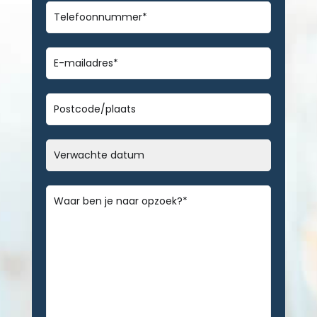
Telefoonnummer
*
E-
mailadres
*
Geen
titel
Datum
MM
slash
Bericht
*
DD
slash
JJJJ