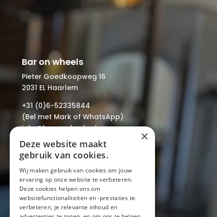
Bar on wheels
Pieter Goedkoopweg 16
2031 EL Haarlem
+31 (0)6-52335844
(Bel met Mark of WhatsApp)
info@baronwheels.nl
×
Deze website maakt
Contact
gebruik van cookies.
Beschikbaarheid aanvragen
Wij maken gebruik van cookies om jouw
ervaring op onze website te verbeteren.
Handige links
Deze cookies helpen ons om
Mobiele bar
websitefunctionaliteiten en -prestaties te
Inspiratie
verbeteren, je relevante inhoud en
advertenties te tonen, en om ons te helpen