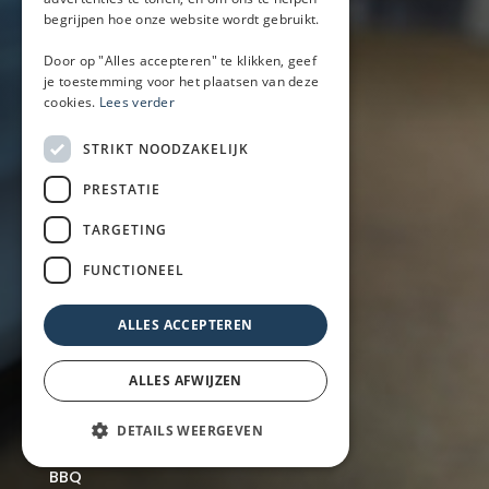
Zakelijk
begrijpen hoe onze website wordt gebruikt.
Particulier
Over ons
Door op "Alles accepteren" te klikken, geef
Blog
je toestemming voor het plaatsen van deze
cookies.
Lees verder
Locaties
STRIKT NOODZAKELIJK
Mobiele bar
PRESTATIE
Mobiele bar huren
TARGETING
Bier/wijn/fris bar
Champagnebar
FUNCTIONEEL
Wijnbar
Aperol spritz bar
ALLES ACCEPTEREN
ALLES AFWIJZEN
Arrangementen
Lunch
DETAILS WEERGEVEN
Borrel met hapjes
BBQ