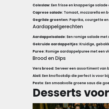
Coleslaw
: Een frisse en knapperige salade
Caprese salade
: Tomaat, mozzarella en ba
Gegrilde groenten
: Paprika, courgette en
Aardappelgerechten
Aardappelsalade
: Een romige salade met
Gekruide aardappeltjes
: Kruidige, gebak
Puree
: Romige aardappelpuree met een v
Brood en Dips
Vers brood
: Serveer een assortiment van
Aioli
: Een knoflookdip die perfect is voor bi
Pesto
: Een smaakvolle groene saus die g
Desserts voo