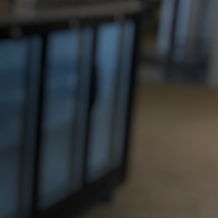
Beschikbaarheid aanvragen
Handige links
Mobiele bar
Inspiratie
Zakelijk
Particulier
Over ons
Blog
Locaties
Mobiele bar
Mobiele bar huren
Bier/wijn/fris bar
Champagnebar
Wijnbar
Aperol spritz bar