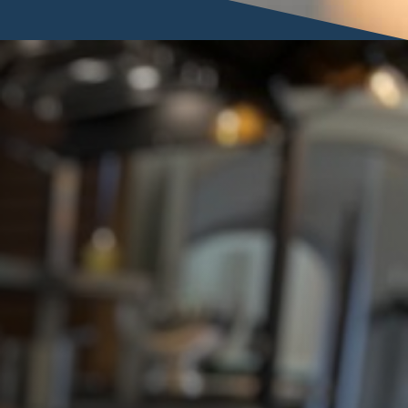
Proost op het goede leven –
proost op Bar on Wheels!
Bar on wheels
Pieter Goedkoopweg 16
2031 EL Haarlem
+31 (0)6-52335844
(Bel met Mark of WhatsApp)
info@baronwheels.nl
Contact