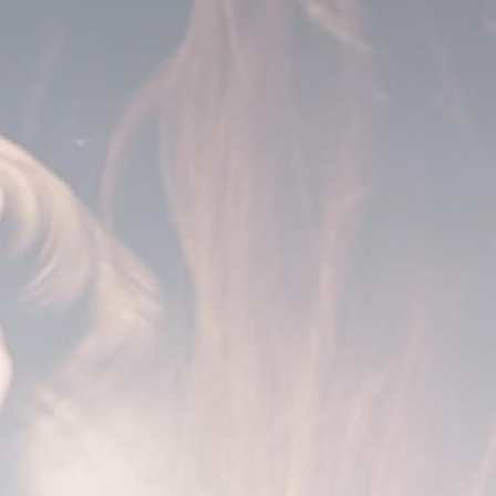
catering voor evenementen
in Waddinxveen
Wil je dat de catering voor jouw evenement in
Waddinxveen zorgeloos verloopt? Neem dan
vandaag nog contact op met BarOnWheels en
ontvang binnen 24 uur een voorstel afgestemd
op jouw feest. Wij staan voor je klaar om van
jouw evenement een bijzondere ervaring te
maken. Of het nu gaat om een privéfeest of een
verjaardagsfeest, onze catering maakt het
verschil!