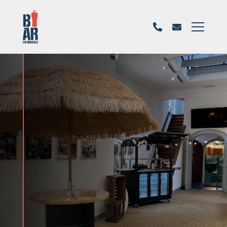
Bar on wheels
Catering voor
evenementen
Waddinxveen:
de smaakmaker
voor jouw feest