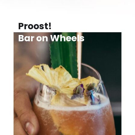
Proost!
Bar on Wheels