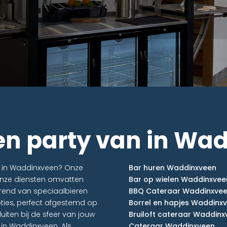
en party van in Wa
en in Waddinxveen? Onze
Bar huren Waddinxveen
 Onze diensten omvatten
Bar op wielen Waddinxvee
ërend van speciaalbieren
BBQ Cateraar Waddinxve
pties, perfect afgestemd op
Borrel en hapjes Waddinx
iten bij de sfeer van jouw
Bruiloft cateraar Waddinx
r in Waddinxveen. Als
Cateraar Waddinxveen