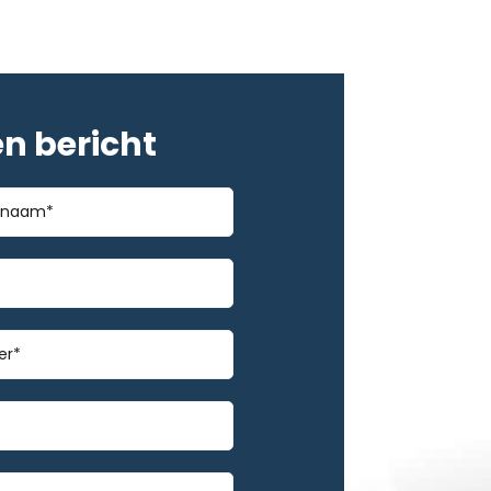
en bericht
*
m
mmer
*