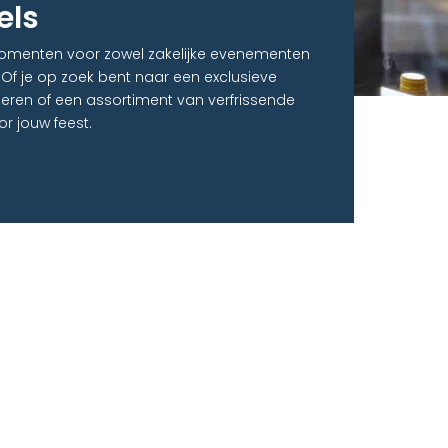
els
momenten voor zowel zakelijke evenementen
. Of je op zoek bent naar een exclusieve
ieren of een assortiment van verfrissende
or jouw feest.