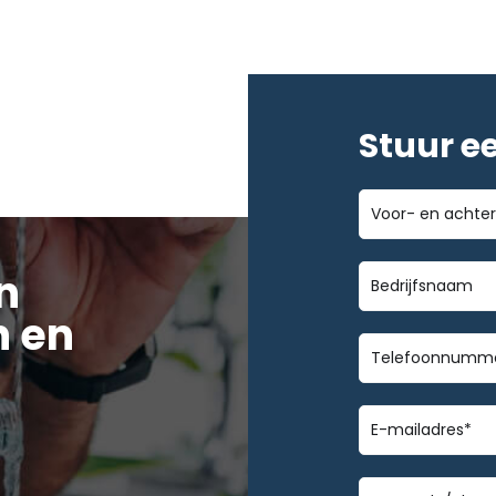
Stuur e
Voor-
en
achternaam
Bedrijfsnaa
n
 en
Telefoonnu
E-
mailadres
*
Geen