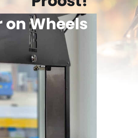
Proost!
r on Wheels