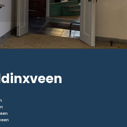
ddinxveen
n
en
veen
veen