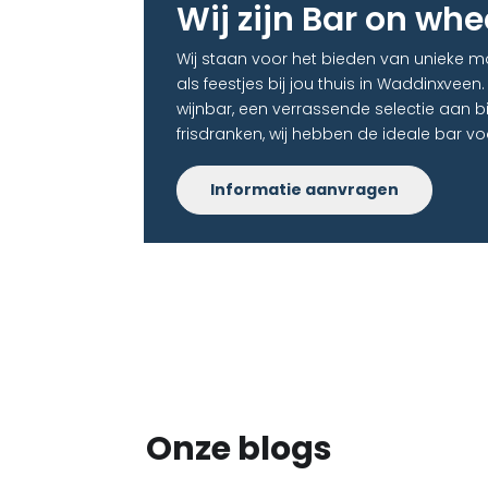
Wij zijn Bar on whe
Wij staan voor het bieden van unieke 
als feestjes bij jou thuis in Waddinxveen
wijnbar, een verrassende selectie aan b
frisdranken, wij hebben de ideale bar vo
Informatie aanvragen
Onze blogs