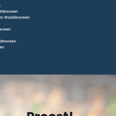
n
ddinxveen
en Waddinxveen
nxveen
dinxveen
en