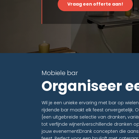
Vraag een offerte aan!
Mobiele bar
Organiseer e
Wil je een unieke ervaring met bar op wiel
rijdende bar maakt elk feest onvergetelijk.
{een uitgebreide selectie van dranken, vari
tot verfijnde wijnen|verschillende dranken o
jouw evenement|Drank concepten die aanslu
feest. Perfect voor een bruiloft met cateraa