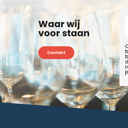
Waar wij
voor staan
b
Contact
b
d
r
j