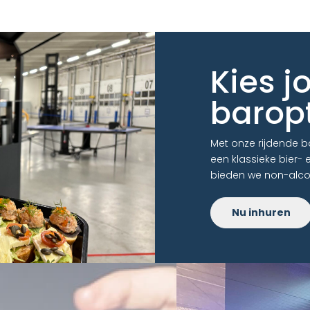
Kies j
barop
Met onze rijdende ba
een klassieke bier- 
bieden we non-alcoho
Nu inhuren