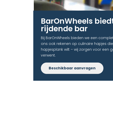
BarOnWheels biedt
rijdende bar​
Bij BarOnWheels bieden we een complete 
ons ook rekenen op culinaire hapjes die a
hapjesplank wilt – wij zorgen voor een
verwent.
Beschikbaar aanvragen