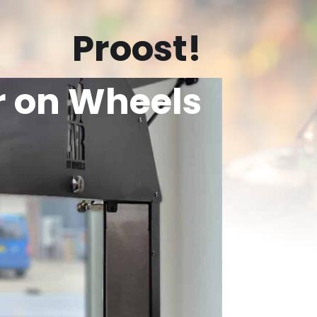
Proost!
r on Wheels