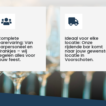


Complete
Ideaal voor elke
arervaring: Van
locatie: Onze
arpersoneel en
rijdende bar komt
rankjes – wij
naar jouw gewenst
egelen alles voor
locatie in
ouw feest.
Voorschoten.