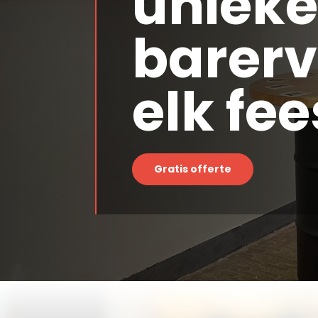
uniek
barerv
elk fee
Gratis offerte