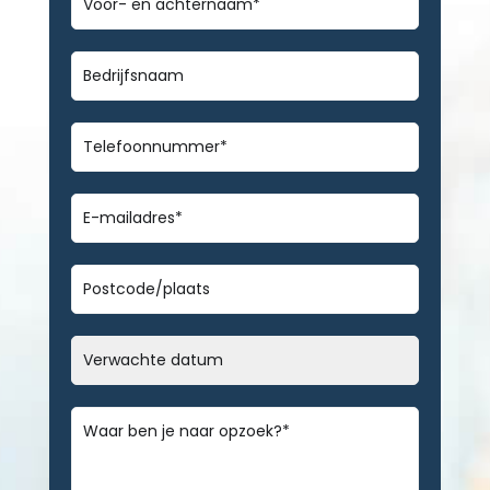
en
achternaam
*
Bedrijfsnaam
Telefoonnummer
*
E-
mailadres
*
Geen
titel
Datum
MM
slash
Bericht
*
DD
slash
JJJJ