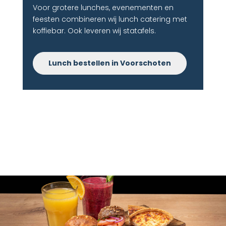
Voor grotere lunches, evenementen en
feesten combineren wij lunch catering met
koffiebar. Ook leveren wij statafels.
Lunch bestellen in Voorschoten