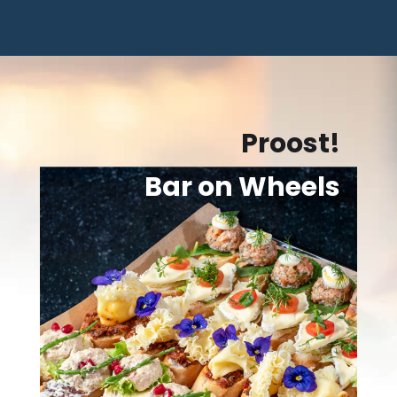
Proost!
Bar on Wheels