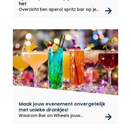
het
rea
Overzicht Een aperol spritz bar op je...
Maak jouw evenement onvergetelijk
met unieke drankjes!
rea
Waarom Bar on Wheels jouw
evenement...