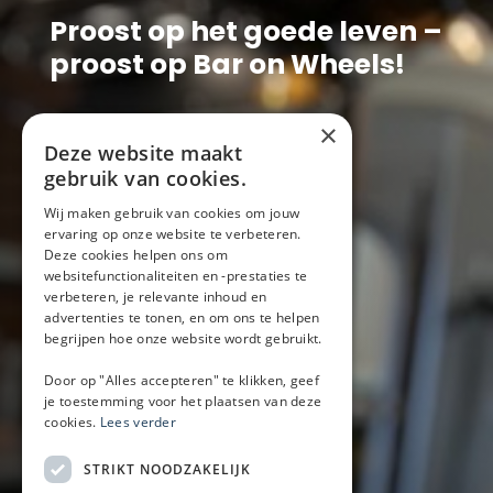
Proost op het goede leven –
proost op Bar on Wheels!
×
Deze website maakt
gebruik van cookies.
Wij maken gebruik van cookies om jouw
Bar on wheels
ervaring op onze website te verbeteren.
Deze cookies helpen ons om
Pieter Goedkoopweg 16
websitefunctionaliteiten en -prestaties te
2031 EL Haarlem
verbeteren, je relevante inhoud en
advertenties te tonen, en om ons te helpen
+31 (0)6-52335844
begrijpen hoe onze website wordt gebruikt.
(Bel met Mark of WhatsApp)
Door op "Alles accepteren" te klikken, geef
info@baronwheels.nl
je toestemming voor het plaatsen van deze
cookies.
Lees verder
Contact
Beschikbaarheid aanvragen
STRIKT NOODZAKELIJK