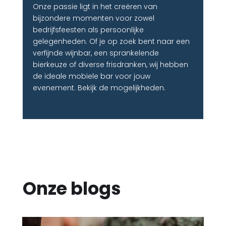
Onze passie ligt in het creëren van
bijzondere momenten voor zowel
bedrijfsfeesten als persoonlijke
gelegenheden. Of je op zoek bent naar een
verfijnde wijnbar, een sprankelende
bierkeuze of diverse frisdranken, wij hebben
de ideale mobiele bar voor jouw
evenement. Bekijk de mogelijkheden.
Onze blogs