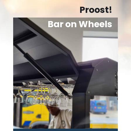
Proost!
Bar on Wheels