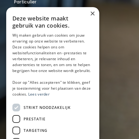
Particulier
Over ons
×
Blog
Deze website maakt
Locaties
gebruik van cookies.
Wij maken gebruik van cookies om jouw
ervaring op onze website te verbeteren.
Mobiele bar
Deze cookies helpen ons om
Mobiele bar huren
websitefunctionaliteiten en -prestaties te
verbeteren, je relevante inhoud en
Bier/wijn/fris bar
advertenties te tonen, en om ons te helpen
Champagnebar
begrijpen hoe onze website wordt gebruikt.
Wijnbar
Aperol spritz bar
Door op "Alles accepteren" te klikken, geef
je toestemming voor het plaatsen van deze
cookies.
Lees verder
Arrangementen
STRIKT NOODZAKELIJK
Lunch
PRESTATIE
Borrel met hapjes
BBQ
TARGETING
Buffet