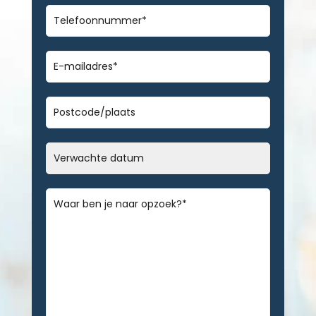
Telefoonnummer
*
E-
mailadres
*
Geen
titel
Datum
MM
slash
Bericht
*
DD
slash
JJJJ