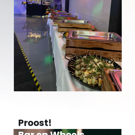
Proost!
Bar on Wheels