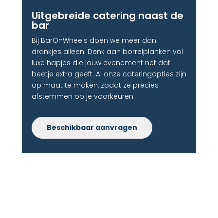
Uitgebreide catering naast de
bar
Bij BarOnWheels doen we meer dan
drankjes alleen. Denk aan borrelplanken vol
luxe hapjes die jouw evenement net dat
beetje extra geeft. Al onze cateringopties zijn
op maat te maken, zodat ze precies
afstemmen op je voorkeuren.
Beschikbaar aanvragen