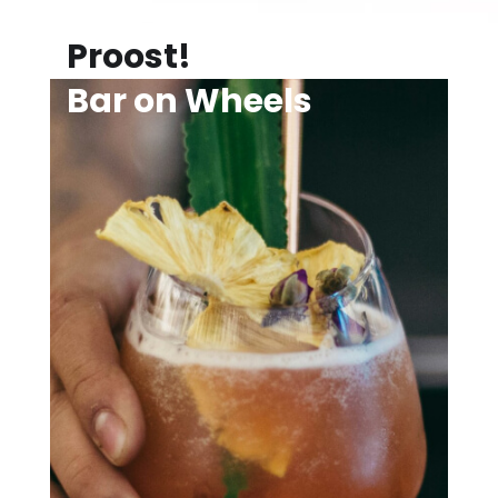
Proost!
Bar on Wheels