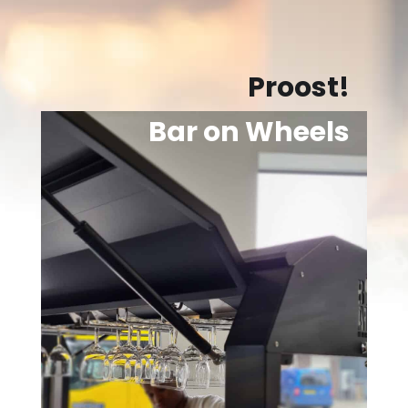
Proost!
Bar on Wheels