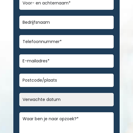
en
achternaam
*
Bedrijfsnaam
Telefoonnummer
*
E-
mailadres
*
Geen
titel
Datum
MM
slash
Bericht
*
DD
slash
JJJJ