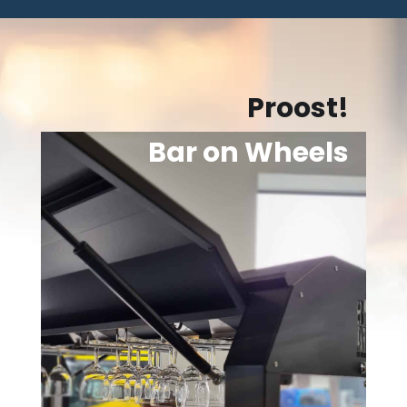
Proost!
Bar on Wheels