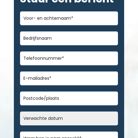
Voor-
en
achternaam
*
Bedrijfsnaam
Telefoonnummer
*
E-
mailadres
*
Geen
titel
Datum
MM
slash
Bericht
*
DD