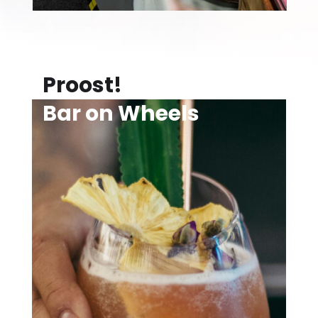
Proost!
Bar on Wheels