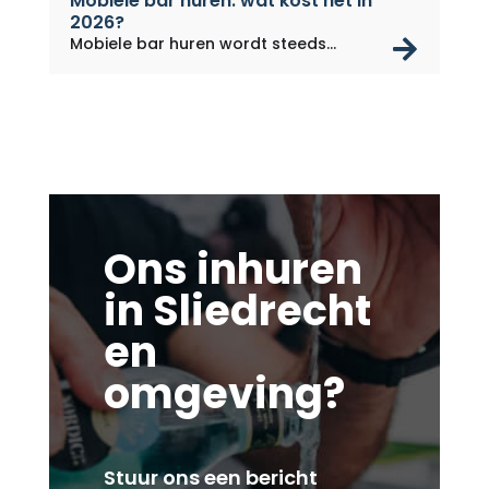
Mobiele bar huren: wat kost het in
2026?
rea
Mobiele bar huren wordt steeds...
Ons inhuren
in Sliedrecht
en
omgeving?
Stuur ons een bericht