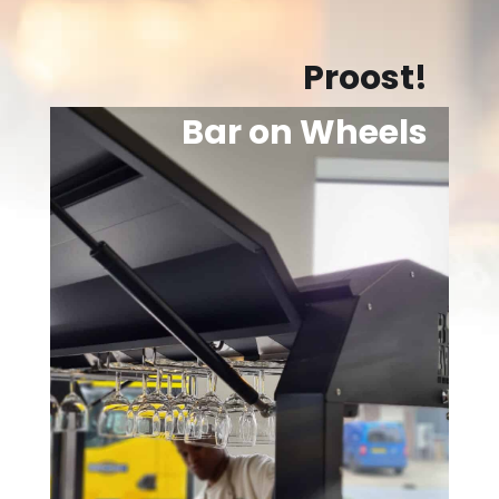
Proost!
Bar on Wheels