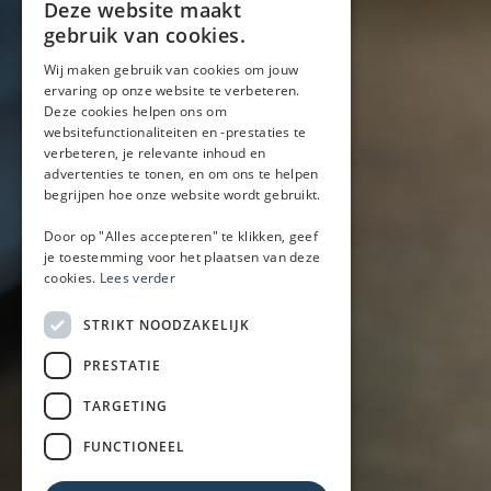
Blog
Deze website maakt
Locaties
gebruik van cookies.
Wij maken gebruik van cookies om jouw
ervaring op onze website te verbeteren.
Mobiele bar
Deze cookies helpen ons om
Mobiele bar huren
websitefunctionaliteiten en -prestaties te
verbeteren, je relevante inhoud en
Bier/wijn/fris bar
advertenties te tonen, en om ons te helpen
Champagnebar
begrijpen hoe onze website wordt gebruikt.
Wijnbar
Aperol spritz bar
Door op "Alles accepteren" te klikken, geef
je toestemming voor het plaatsen van deze
cookies.
Lees verder
Arrangementen
STRIKT NOODZAKELIJK
Lunch
PRESTATIE
Borrel met hapjes
BBQ
TARGETING
Buffet
FUNCTIONEEL
Walking dinner