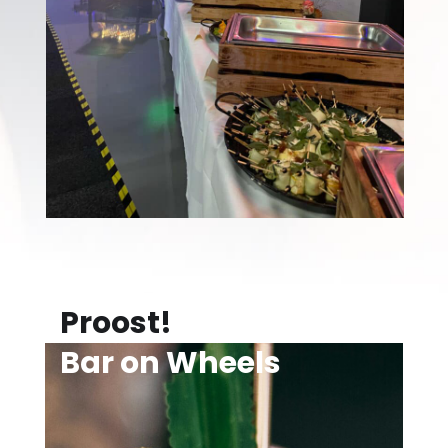
Proost!
Bar on Wheels