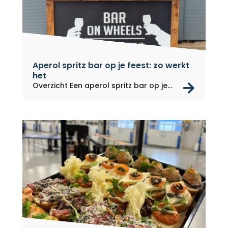
Aperol spritz bar op je feest: zo werkt
het
rea
Overzicht Een aperol spritz bar op je...