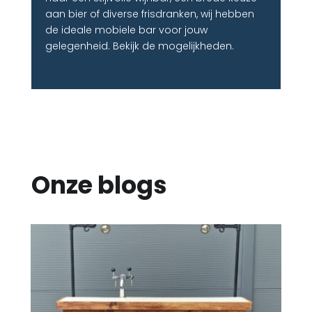
aan bier of diverse frisdranken, wij hebben
de ideale mobiele bar voor jouw
gelegenheid. Bekijk de mogelijkheden.
Onze blogs