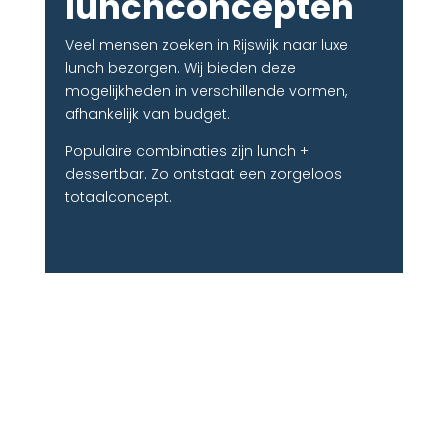
lunchconcepten
Veel mensen zoeken in Rijswijk naar luxe
lunch bezorgen. Wij bieden deze
mogelijkheden in verschillende vormen,
afhankelijk van budget.
Populaire combinaties zijn lunch +
dessertbar. Zo ontstaat een zorgeloos
totaalconcept.