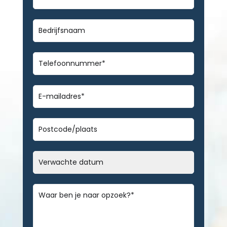
en
achternaam
*
Bedrijfsnaam
Telefoonnummer
*
E-
mailadres
*
Geen
titel
Datum
MM
slash
Bericht
*
DD
slash
JJJJ