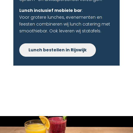
Lunch inclusief mobiele bar
:
Voor grotere lunches, evenementen en
feesten combineren wij lunch catering met
smoothiebar. Ook leveren wij statafels.
Lunch bestellen in Rijswijk