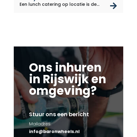
rea
Een lunch catering op locatie is de...
Ons inhuren
in Rijswijk en
omgeving?
Stuur ons een bericht
Mailadres:
info@baronwheels.nl