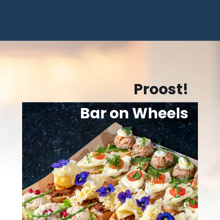
Proost!
Bar on Wheels