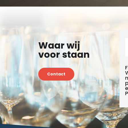
Waar wij
voor staan
F
W
Contact
m
p
P