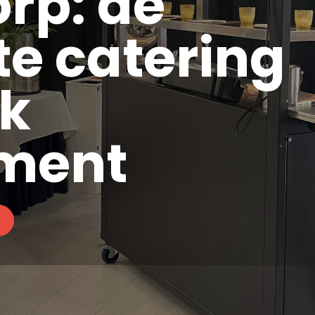
rp: de
te catering
lk
ment