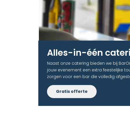
Alles-in-één cater
Naast onze catering bieden we bij BarO
jouw evenement een extra feestelijke tou
zorgen voor een bar die volledig afgest
Gratis offerte