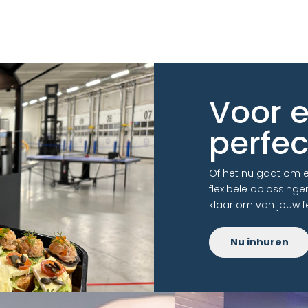
Voor 
perfec
Of het nu gaat om ee
flexibele oplossing
klaar om van jouw f
Nu inhuren