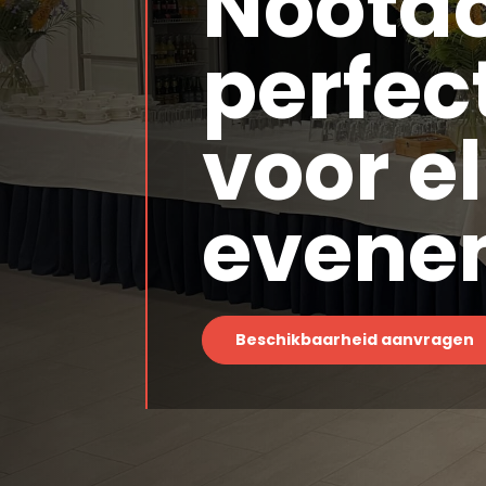
Nootdo
perfec
voor e
evene
Beschikbaarheid aanvragen