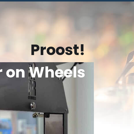
Proost!
r on Wheels