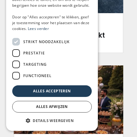
begrijpen hoe onze website wordt gebruikt.
Door op "Alles accepteren" te klikken, geef
je toestemming voor het plaatsen van deze
Borrel met hapjes op
cookies.
Lees verder
kantoor die echt uitpakt
STRIKT NOODZAKELIJK
read more
PRESTATIE
TARGETING
FUNCTIONEEL
ALLES ACCEPTEREN
ALLES AFWIJZEN
DETAILS WEERGEVEN