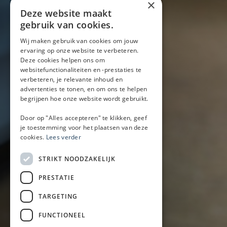
×
Blog
Deze website maakt
Locaties
gebruik van cookies.
Wij maken gebruik van cookies om jouw
ervaring op onze website te verbeteren.
Mobiele bar
Deze cookies helpen ons om
Mobiele bar huren
websitefunctionaliteiten en -prestaties te
verbeteren, je relevante inhoud en
Bier/wijn/fris bar
advertenties te tonen, en om ons te helpen
Champagnebar
begrijpen hoe onze website wordt gebruikt.
Wijnbar
Aperol spritz bar
Door op "Alles accepteren" te klikken, geef
je toestemming voor het plaatsen van deze
cookies.
Lees verder
Arrangementen
STRIKT NOODZAKELIJK
Lunch
PRESTATIE
Borrel met hapjes
BBQ
TARGETING
Buffet
FUNCTIONEEL
Walking dinner