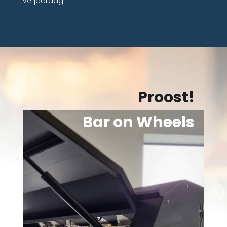
verjaardag.
Proost!
Bar on Wheels