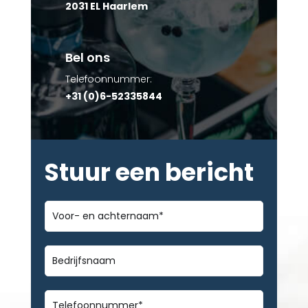
2031 EL Haarlem
Bel ons
Telefoonnummer:
+31 (0)6-52335844
Stuur een bericht
Voor-
en
achternaam
*
Bedrijfsnaam
Telefoonnummer
*