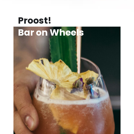
Proost!
Bar on Wheels