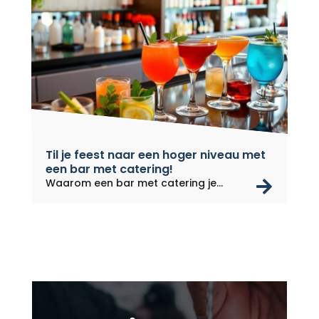
Til je feest naar een hoger niveau met
een bar met catering!
rea
Waarom een bar met catering je
feest...