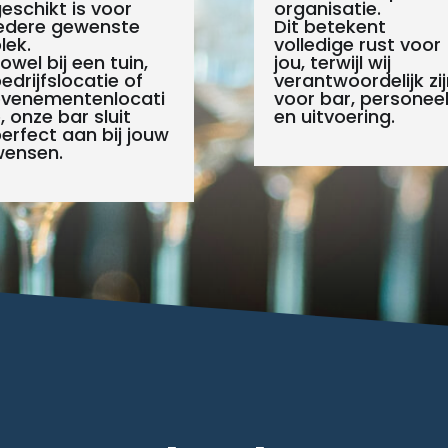
eschikt is voor
organisatie.
edere gewenste
Dit betekent
lek.
volledige rust voor
owel bij een tuin,
jou, terwijl wij
edrijfslocatie of
verantwoordelijk zij
evenementenlocati
voor bar, personee
, onze bar sluit
en uitvoering.
erfect aan bij jouw
wensen.