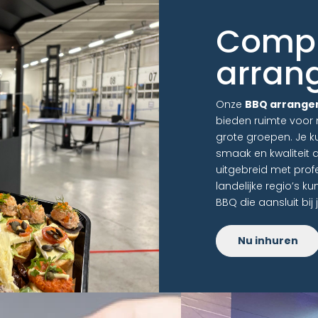
Compl
arran
Onze
BBQ arrange
bieden ruimte voor 
grote groepen. Je ku
smaak en kwaliteit 
uitgebreid met profe
landelijke regio’s k
BBQ die aansluit bij
Nu inhuren