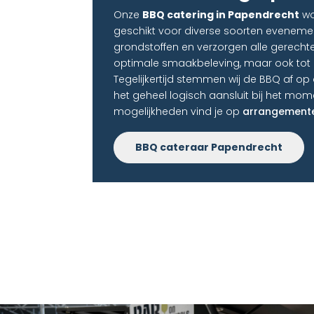
Onze
BBQ catering in Papendrecht
wo
geschikt voor diverse soorten eveneme
grondstoffen en verzorgen alle gerechten l
optimale smaakbeleving, maar ook tot e
Tegelijkertijd stemmen wij de BBQ af o
het geheel logisch aansluit bij het mom
mogelijkheden vind je op
arrangement
BBQ cateraar Papendrecht