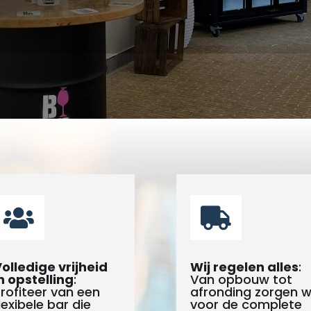


olledige vrijheid
Wij regelen alles
:
n opstelling
:
Van opbouw tot
rofiteer van een
afronding zorgen wi
lexibele bar die
voor de complete