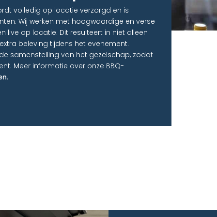
rdt volledig op locatie verzorgd en is
nten. Wij werken met hoogwaardige en verse
ive op locatie. Dit resulteert in niet alleen
xtra beleving tijdens het evenement.
p de samenstelling van het gezelschap, zodat
ent. Meer informatie over onze BBQ-
en
.