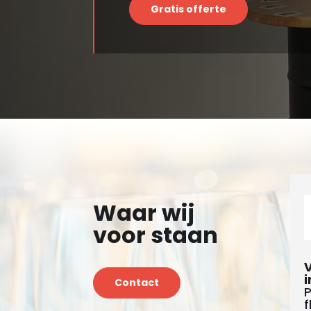
Gratis offerte
Waar wij
voor staan
V
i
Contact
P
f