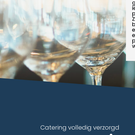
g
i
p
Z
b
e
p
Catering volledig verzorgd