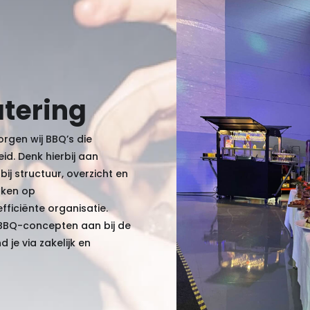
atering
rgen wij BBQ’s die
id. Denk hierbij aan
j structuur, overzicht en
erken op
ficiënte organisatie.
 BBQ-concepten aan bij de
d je via
zakelijk
en