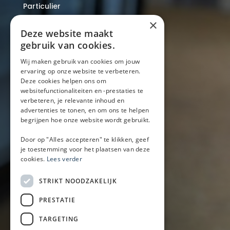
Particulier
Over ons
×
Blog
Deze website maakt
Locaties
gebruik van cookies.
Wij maken gebruik van cookies om jouw
ervaring op onze website te verbeteren.
Mobiele bar
Deze cookies helpen ons om
Mobiele bar huren
websitefunctionaliteiten en -prestaties te
verbeteren, je relevante inhoud en
Bier/wijn/fris bar
advertenties te tonen, en om ons te helpen
Champagnebar
begrijpen hoe onze website wordt gebruikt.
Wijnbar
Aperol spritz bar
Door op "Alles accepteren" te klikken, geef
je toestemming voor het plaatsen van deze
cookies.
Lees verder
Arrangementen
STRIKT NOODZAKELIJK
Lunch
PRESTATIE
Borrel met hapjes
BBQ
TARGETING
Buffet