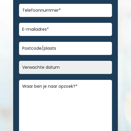
Telefoonnummer
*
E-
mailadres
*
Geen
titel
Datum
MM
slash
Bericht
*
DD
slash
JJJJ