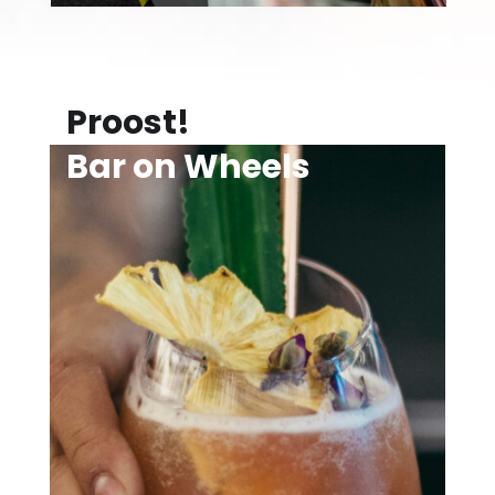
Proost!
Bar on Wheels