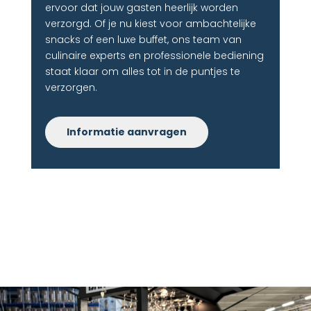
ervoor dat jouw gasten heerlijk worden
verzorgd. Of je nu kiest voor ambachtelijke
snacks of een luxe buffet, ons team van
culinaire experts en professionele bediening
staat klaar om alles tot in de puntjes te
verzorgen.
Informatie aanvragen