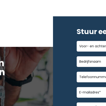
Stuur e
Voor-
en
achternaam
Bedrijfsnaa
n
n
Telefoonnu
E-
mailadres
*
Geen