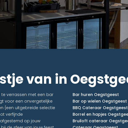
stje van in Oegstge
n te verrassen met een bar
Bar huren Oegstgeest
gt voor een onvergetelijke
Bar op wielen Oegstgeest
n {een uitgebreide selectie
BBQ Cateraar Oegstgeest
ot verfijnde
Borrel en hapjes Oegstgee
ct afgestemd op jouw
Bruiloft cateraar Oegstge
ij de sfeer van jouw feest.
Cateraar Oegstgeest