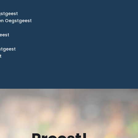
gstgeest
en Oegstgeest
eest
stgeest
t