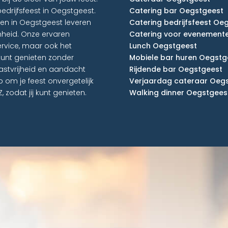
edrijfsfeest in Oegstgeest.
Catering bar Oegstgeest
en in Oegstgeest leveren
Catering bedrijfsfeest Oe
nheid. Onze ervaren
Catering voor evenement
rvice, maar ook het
Lunch Oegstgeest
kunt genieten zonder
Mobiele bar huren Oegstg
stvrijheid en aandacht
Rijdende bar Oegstgeest
 om je feest onvergetelijk
Verjaardag cateraar Oeg
 zodat jij kunt genieten.
Walking dinner Oegstgees