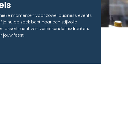
els
 unieke momenten voor zowel business events
Of je nu op zoek bent naar een stijlvolle
en assortiment van verfrissende frisdranken,
 jouw feest.