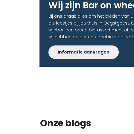
Wij zijn Bar on whe
Bij ons draait alles om het bieden van
als feestjes bij jou thuis in Oegstgeest. 
wijnbar, een breed bierassortiment of e
wij hebben de perfecte mobiele bar voor
Informatie aanvragen
Onze blogs