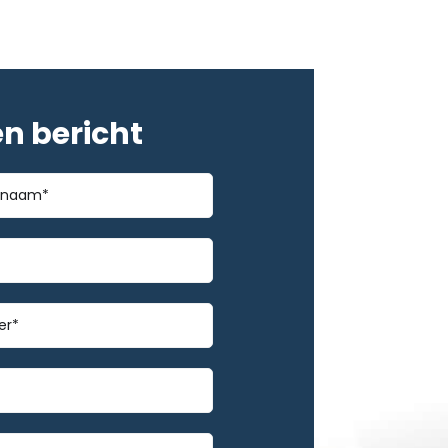
en bericht
*
m
mmer
*