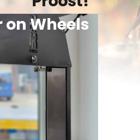
Proost!
r on Wheels