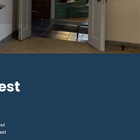
est
st
est