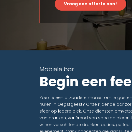
Vraag een offerte aan!
Mobiele bar
Begin een fee
Zoek je een bijzondere manier om je gaste
huren in Oegstgeest? Onze rijdende bar zor
sfeer op iedere plek. Onze diensten omvatte
van dranken, variërend van speciaalbieren t
wijnen|verschillende dranken opties, perfe
evenement|Drank concepten die aansluiten b