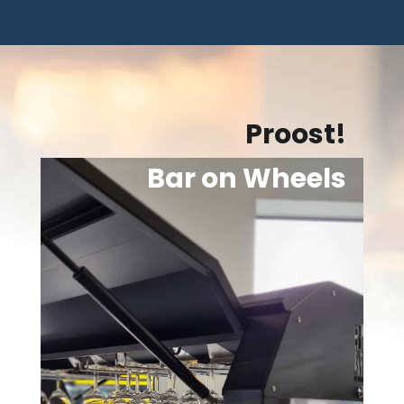
Proost!
Bar on Wheels