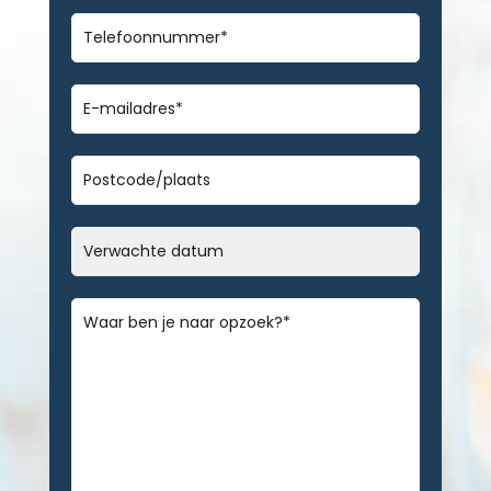
Telefoonnummer
*
E-
mailadres
*
Geen
titel
Datum
MM
slash
Bericht
*
DD
slash
JJJJ