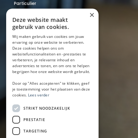
Particulier
Over ons
×
Blog
Deze website maakt
Locaties
gebruik van cookies.
Wij maken gebruik van cookies om jouw
ervaring op onze website te verbeteren.
Mobiele bar
Deze cookies helpen ons om
Mobiele bar huren
websitefunctionaliteiten en -prestaties te
verbeteren, je relevante inhoud en
Bier/wijn/fris bar
advertenties te tonen, en om ons te helpen
Champagnebar
begrijpen hoe onze website wordt gebruikt.
Wijnbar
Aperol spritz bar
Door op "Alles accepteren" te klikken, geef
je toestemming voor het plaatsen van deze
cookies.
Lees verder
Arrangementen
STRIKT NOODZAKELIJK
Lunch
PRESTATIE
Borrel met hapjes
BBQ
TARGETING
Buffet