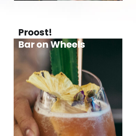
Proost!
Bar on Wheels