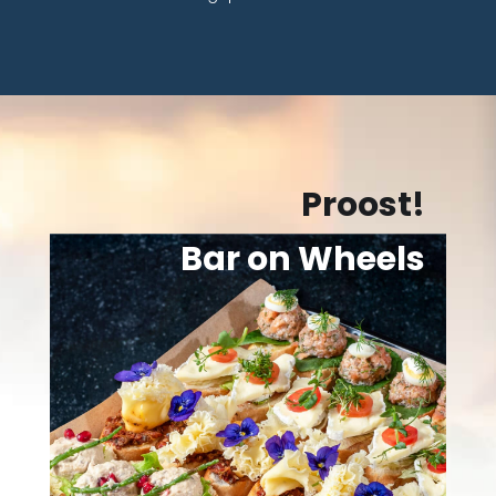
Proost!
Bar on Wheels