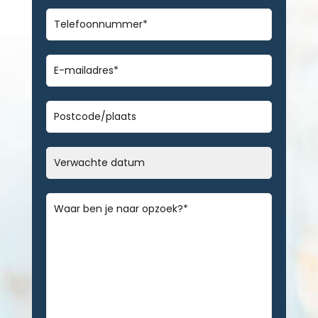
Telefoonnummer
*
E-
mailadres
*
Geen
titel
Datum
MM
slash
Bericht
*
DD
slash
JJJJ