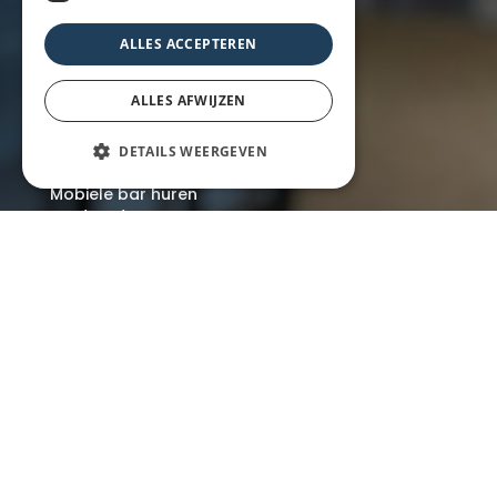
Particulier
Over ons
ALLES ACCEPTEREN
Blog
Locaties
ALLES AFWIJZEN
DETAILS WEERGEVEN
Mobiele bar
Mobiele bar huren
Bier/wijn/fris bar
Champagnebar
Wijnbar
Aperol spritz bar
Arrangementen
Lunch
Borrel met hapjes
BBQ
Buffet