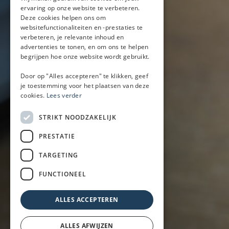
ervaring op onze website te verbeteren.
Mobiele bar
Deze cookies helpen ons om
Mobiele bar huren
websitefunctionaliteiten en -prestaties te
verbeteren, je relevante inhoud en
Bier/wijn/fris bar
advertenties te tonen, en om ons te helpen
Champagnebar
begrijpen hoe onze website wordt gebruikt.
Wijnbar
Aperol spritz bar
Door op "Alles accepteren" te klikken, geef
je toestemming voor het plaatsen van deze
cookies.
Lees verder
Arrangementen
STRIKT NOODZAKELIJK
Lunch
PRESTATIE
Borrel met hapjes
BBQ
TARGETING
Buffet
FUNCTIONEEL
Walking dinner
ALLES ACCEPTEREN
ALLES AFWIJZEN