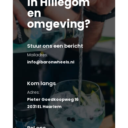
in Hillegom
en
omgeving?
Stuur ons een bericht
Mailadres:
info@baronwheels.nl
Kom langs
Adres:
Pieter Goedkoopweg 16
2031 EL Haarlem
Bel ons