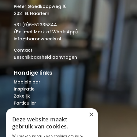
Pieter Goedkoopweg 16
2031 EL Haarlem
+31 (0)6-52335844
(Bel met Mark of WhatsApp)
info@baronwheels.nl
Contact
Beschikbaarheid aanvragen
Handige links
Mobiele bar
Inspiratie
Zakelijk
Particulier
Over ons
×
Blog
Deze website maakt
Locaties
gebruik van cookies.
Wij maken gebruik van cookies om jouw