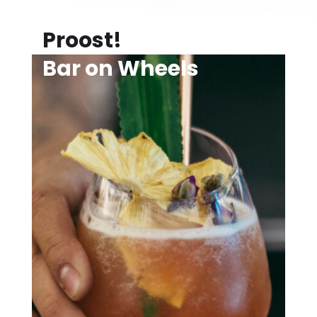
Proost!
Bar on Wheels