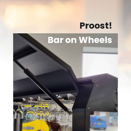
Proost!
Bar on Wheels