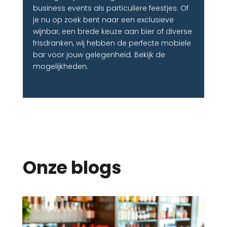
business events als particuliere feestjes. Of
je nu op zoek bent naar een exclusieve
wijnbar, een brede keuze aan bier of diverse
frisdranken, wij hebben de perfecte mobiele
bar voor jouw gelegenheid. Bekijk de
mogelijkheden.
Onze blogs