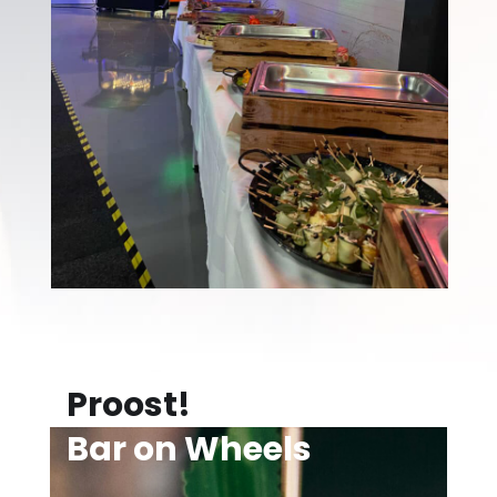
Proost!
Bar on Wheels