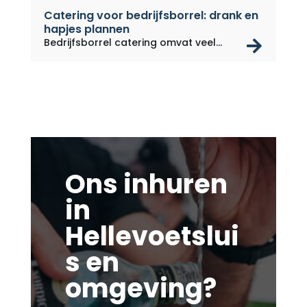
Catering voor bedrijfsborrel: drank en
hapjes plannen
rea
Bedrijfsborrel catering omvat veel...
Ons inhuren
in
Hellevoetslui
s en
omgeving?