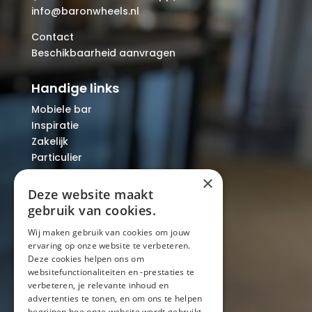
info@baronwheels.nl
Contact
Beschikbaarheid aanvragen
Handige links
Mobiele bar
Inspiratie
Zakelijk
Particulier
Over ons
×
Blog
Deze website maakt
Locaties
gebruik van cookies.
Wij maken gebruik van cookies om jouw
ervaring op onze website te verbeteren.
Mobiele bar
Deze cookies helpen ons om
Mobiele bar huren
websitefunctionaliteiten en -prestaties te
verbeteren, je relevante inhoud en
Bier/wijn/fris bar
advertenties te tonen, en om ons te helpen
Champagnebar
begrijpen hoe onze website wordt gebruikt.