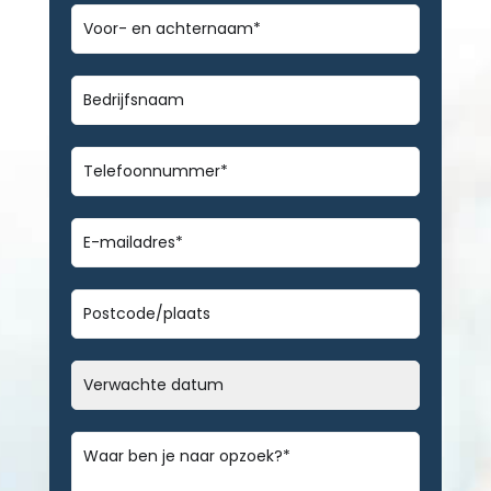
Voor-
en
achternaam
*
Bedrijfsnaam
Telefoonnummer
*
E-
mailadres
*
Geen
titel
Datum
MM
slash
Bericht
*
DD
slash