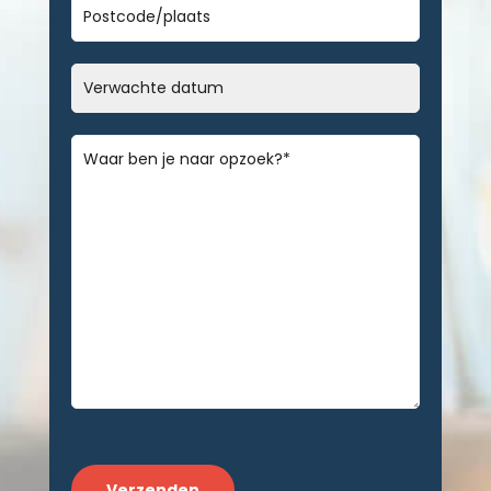
Geen
titel
Datum
MM
slash
Bericht
*
DD
slash
JJJJ
CAPTCHA