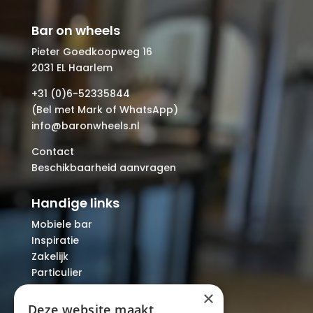
Bar on wheels
Pieter Goedkoopweg 16
2031 EL Haarlem
+31 (0)6-52335844
(Bel met Mark of WhatsApp)
info@baronwheels.nl
Contact
Beschikbaarheid aanvragen
Handige links
Mobiele bar
Inspiratie
Zakelijk
Particulier
Over ons
×
Blog
Deze website maakt