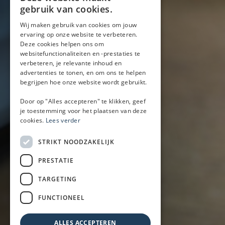
Locaties
gebruik van cookies.
Wij maken gebruik van cookies om jouw
ervaring op onze website te verbeteren.
Mobiele bar
Deze cookies helpen ons om
Mobiele bar huren
websitefunctionaliteiten en -prestaties te
verbeteren, je relevante inhoud en
Bier/wijn/fris bar
advertenties te tonen, en om ons te helpen
Champagnebar
begrijpen hoe onze website wordt gebruikt.
Wijnbar
Aperol spritz bar
Door op "Alles accepteren" te klikken, geef
je toestemming voor het plaatsen van deze
cookies.
Lees verder
Arrangementen
STRIKT NOODZAKELIJK
Lunch
PRESTATIE
Borrel met hapjes
BBQ
TARGETING
Buffet
FUNCTIONEEL
Walking dinner
ALLES ACCEPTEREN