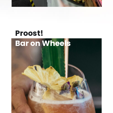
Proost!
Bar on Wheels