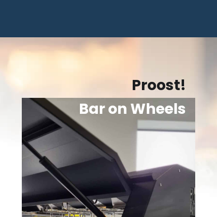
Proost!
Bar on Wheels