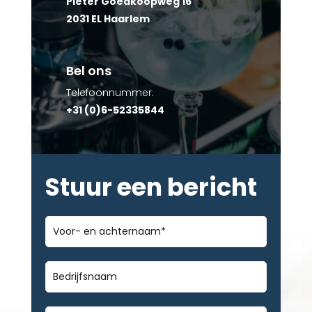
Pieter Goedkoopweg 16
2031 EL Haarlem
Bel ons
Telefoonnummer:
+31 (0)6-52335844
Stuur een bericht
Voor-
en
achternaam
*
Bedrijfsnaam