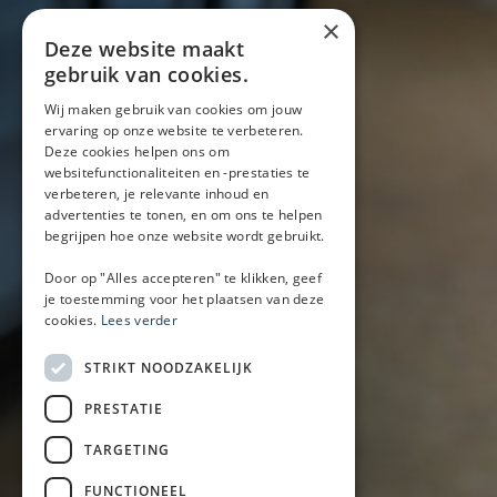
Over ons
×
Blog
Deze website maakt
Locaties
gebruik van cookies.
Wij maken gebruik van cookies om jouw
ervaring op onze website te verbeteren.
Mobiele bar
Deze cookies helpen ons om
Mobiele bar huren
websitefunctionaliteiten en -prestaties te
verbeteren, je relevante inhoud en
Bier/wijn/fris bar
advertenties te tonen, en om ons te helpen
Champagnebar
begrijpen hoe onze website wordt gebruikt.
Wijnbar
Aperol spritz bar
Door op "Alles accepteren" te klikken, geef
je toestemming voor het plaatsen van deze
cookies.
Lees verder
Arrangementen
STRIKT NOODZAKELIJK
Lunch
PRESTATIE
Borrel met hapjes
BBQ
TARGETING
Buffet
FUNCTIONEEL
Walking dinner