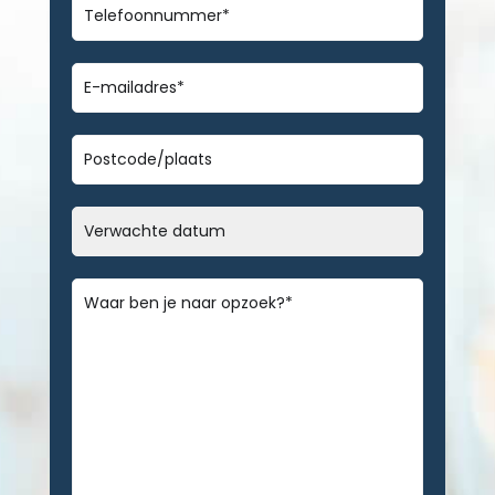
Telefoonnummer
*
E-
mailadres
*
Geen
titel
Datum
MM
slash
Bericht
*
DD
slash
JJJJ