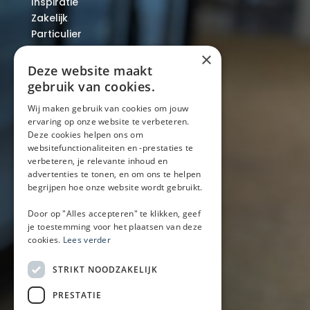
Inspiratie
Zakelijk
Particulier
Over ons
×
Blog
Deze website maakt
Locaties
gebruik van cookies.
Wij maken gebruik van cookies om jouw
ervaring op onze website te verbeteren.
Mobiele bar
Deze cookies helpen ons om
Mobiele bar huren
websitefunctionaliteiten en -prestaties te
verbeteren, je relevante inhoud en
Bier/wijn/fris bar
advertenties te tonen, en om ons te helpen
Champagnebar
begrijpen hoe onze website wordt gebruikt.
Wijnbar
Aperol spritz bar
Door op "Alles accepteren" te klikken, geef
je toestemming voor het plaatsen van deze
cookies.
Lees verder
Arrangementen
STRIKT NOODZAKELIJK
Lunch
PRESTATIE
Borrel met hapjes