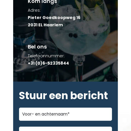
Kom langs
Adres:
Pieter Goedkoopweg 16
2031 EL Haarlem
Bel ons
Telefoonnummer:
+31 (0)6-52335844
Stuur een bericht
Voor-
en
achternaam
*
Bedrijfsnaam