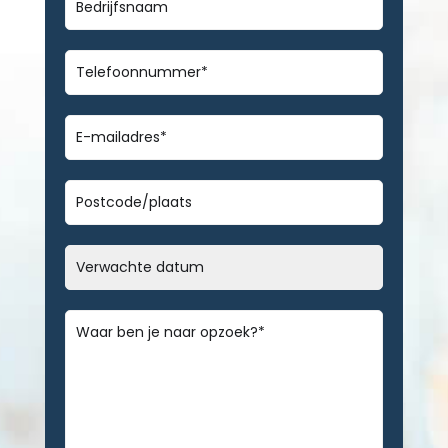
Telefoonnummer
*
E-
mailadres
*
Geen
titel
Datum
MM
slash
Bericht
*
DD
slash
JJJJ