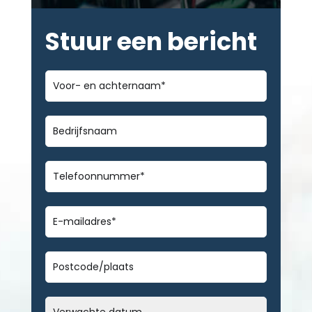
Stuur een bericht
Voor-
en
achternaam
*
Bedrijfsnaam
Telefoonnummer
*
E-
mailadres
*
Geen
titel
Datum