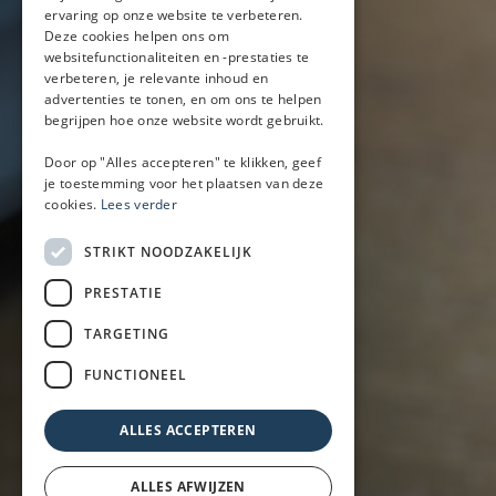
ervaring op onze website te verbeteren.
Mobiele bar
Deze cookies helpen ons om
Mobiele bar huren
websitefunctionaliteiten en -prestaties te
verbeteren, je relevante inhoud en
Bier/wijn/fris bar
advertenties te tonen, en om ons te helpen
Champagnebar
begrijpen hoe onze website wordt gebruikt.
Wijnbar
Aperol spritz bar
Door op "Alles accepteren" te klikken, geef
je toestemming voor het plaatsen van deze
cookies.
Lees verder
Arrangementen
STRIKT NOODZAKELIJK
Lunch
PRESTATIE
Borrel met hapjes
BBQ
TARGETING
Buffet
FUNCTIONEEL
Walking dinner
ALLES ACCEPTEREN
ALLES AFWIJZEN