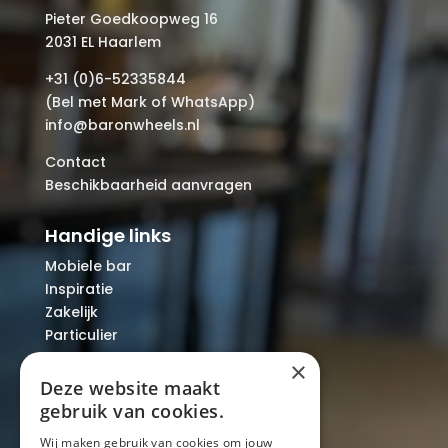
Pieter Goedkoopweg 16
2031 EL Haarlem
+31 (0)6-52335844
(Bel met Mark of WhatsApp)
info@baronwheels.nl
Contact
Beschikbaarheid aanvragen
Handige links
Mobiele bar
Inspiratie
Zakelijk
Particulier
Over ons
×
Blog
Deze website maakt
Locaties
gebruik van cookies.
Wij maken gebruik van cookies om jouw