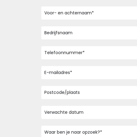
Voor-
en
achternaam
*
Bedrijfsnaam
Telefoonnummer
*
E-
mailadres
*
Geen
titel
Datum
MM
slash
Bericht
*
DD