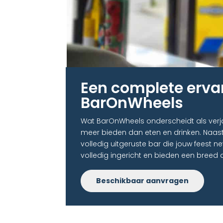
Een complete erva
BarOnWheels​
Wat BarOnWheels onderscheidt als verja
meer bieden dan eten en drinken. Naast
volledig uitgeruste bar die jouw feest ne
volledig ingericht en bieden een bree
Beschikbaar aanvragen