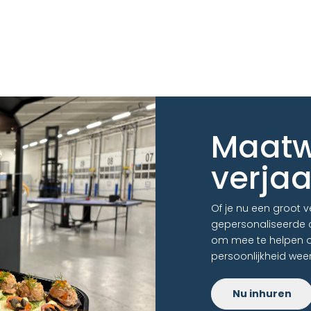
Maatwe
verja
Of je nu een groot 
gepersonaliseerde c
om mee te helpen ov
persoonlijkheid weer
Nu inhuren