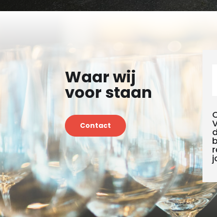
Waar wij
voor staan
C
V
Contact
d
b
r
j