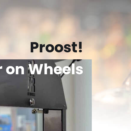
Proost!
r on Wheels