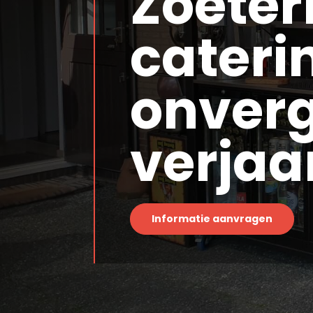
Zoeter
cateri
onverg
verjaa
Informatie aanvragen