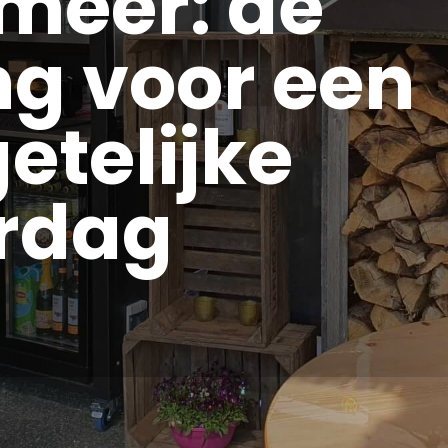
meer: dé
ng voor een
etelijke
rdag