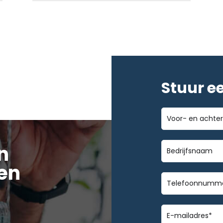
Stuur e
Voor-
en
achternaam
Bedrijfsnaa
n
en
Telefoonnu
E-
mailadres
*