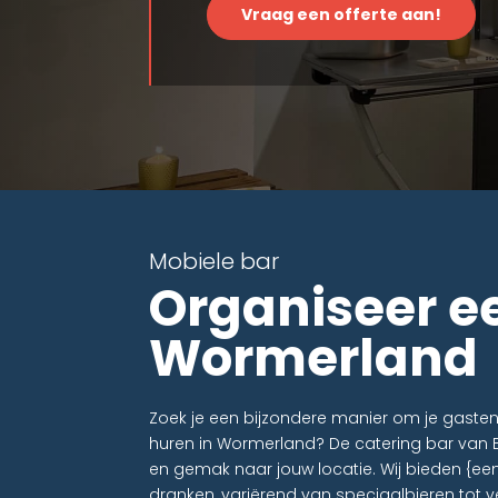
Vraag een offerte aan!
Mobiele bar
Organiseer e
Wormerland
Zoek je een bijzondere manier om je gaste
huren in Wormerland? De catering bar van 
en gemak naar jouw locatie. Wij bieden {een
dranken, variërend van speciaalbieren tot ve