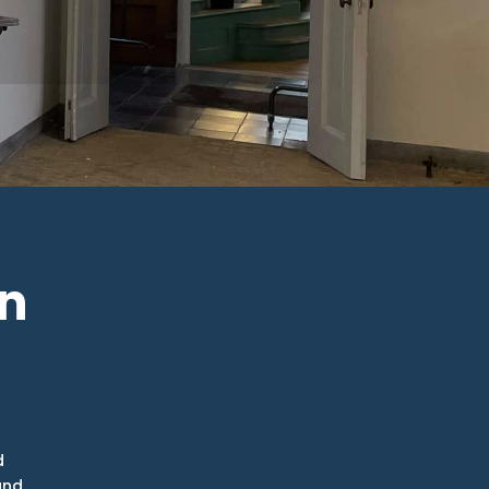
in
d
d
and