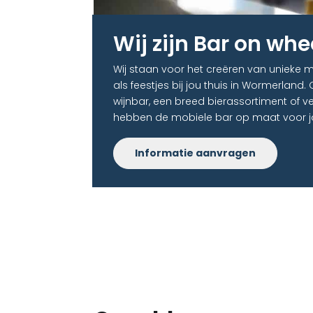
Wij zijn Bar on whe
Wij staan voor het creëren van unieke
als feestjes bij jou thuis in Wormerland.
wijnbar, een breed bierassortiment of v
hebben de mobiele bar op maat voor j
Informatie aanvragen