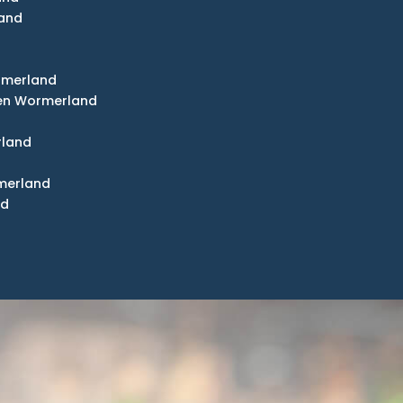
land
ormerland
en Wormerland
rland
merland
nd