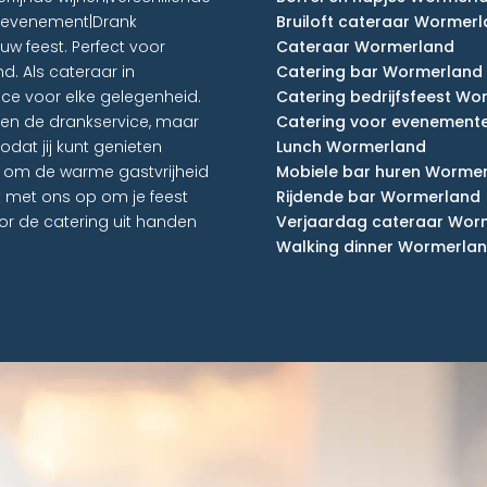
w evenement|Drank
Bruiloft cateraar Wormer
uw feest. Perfect voor
Cateraar Wormerland
d. Als cateraar in
Catering bar Wormerland
e voor elke gelegenheid.
Catering bedrijfsfeest W
een de drankservice, maar
Catering voor evenement
dat jij kunt genieten
Lunch Wormerland
d om de warme gastvrijheid
Mobiele bar huren Worme
t met ons op om je feest
Rijdende bar Wormerland
or de catering uit handen
Verjaardag cateraar Wor
Walking dinner Wormerla