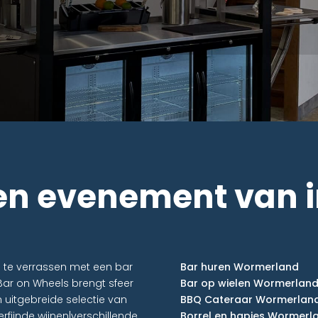
en evenement van 
n te verrassen met een bar
Bar huren Wormerland
Bar on Wheels brengt sfeer
Bar op wielen Wormerlan
 uitgebreide selectie van
BBQ Cateraar Wormerlan
rfijnde wijnen|verschillende
Borrel en hapjes Wormerl