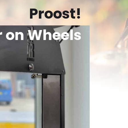
Proost!
r on Wheels