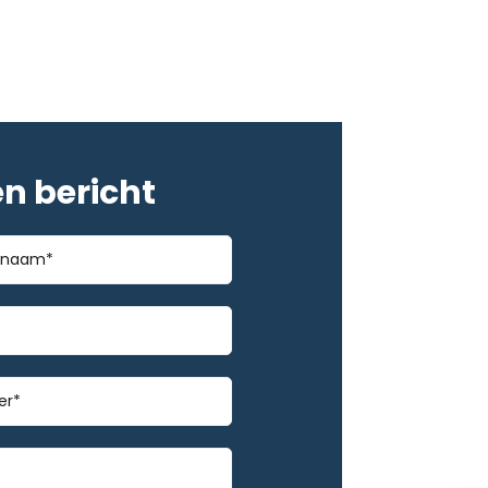
en bericht
*
m
mmer
*