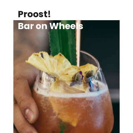
Proost!
Bar on Wheels