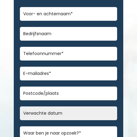
Voor-
en
achternaam
*
Bedrijfsnaam
Telefoonnummer
*
E-
mailadres
*
Geen
titel
Datum
MM
slash
Bericht
*
DD