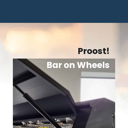
Proost!
Bar on Wheels